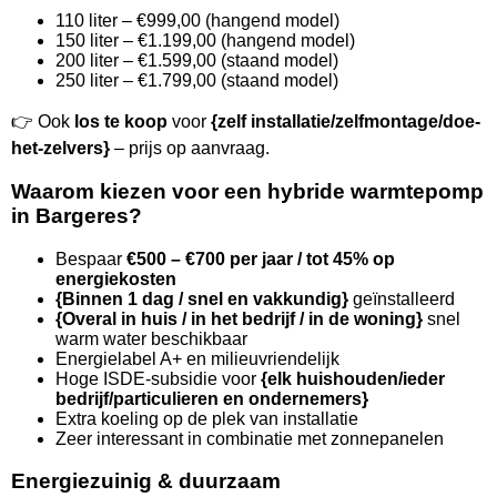
110 liter – €999,00 (hangend model)
150 liter – €1.199,00 (hangend model)
200 liter – €1.599,00 (staand model)
250 liter – €1.799,00 (staand model)
👉 Ook
los te koop
voor
{zelf installatie/zelfmontage/doe-
het-zelvers}
– prijs op aanvraag.
Waarom kiezen voor een hybride warmtepomp
in Bargeres?
Bespaar
€500 – €700 per jaar / tot 45% op
energiekosten
{Binnen 1 dag / snel en vakkundig}
geïnstalleerd
{Overal in huis / in het bedrijf / in de woning}
snel
warm water beschikbaar
Energielabel A+ en milieuvriendelijk
Hoge ISDE-subsidie voor
{elk huishouden/ieder
bedrijf/particulieren en ondernemers}
Extra koeling op de plek van installatie
Zeer interessant in combinatie met zonnepanelen
Energiezuinig & duurzaam