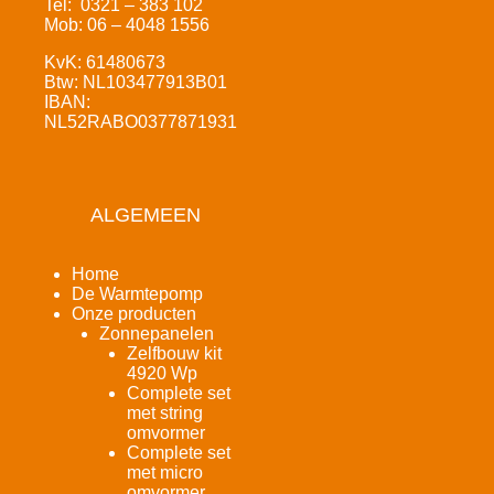
Tel: 0321 – 383 102
Mob: 06 – 4048 1556
KvK: 61480673
Btw: NL103477913B01
IBAN:
NL52RABO0377871931
ALGEMEEN
Home
De Warmtepomp
Onze producten
Zonnepanelen
Zelfbouw kit
4920 Wp
Complete set
met string
omvormer
Complete set
met micro
omvormer