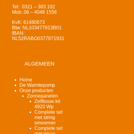
Tel: 0321 – 383 102
Mob: 06 – 4048 1556
KvK: 61480673
Btw: NL103477913B01
IBAN:
NL52RABO0377871931
ALGEMEEN
Home
De Warmtepomp
Onze producten
Zonnepanelen
Zelfbouw kit
4920 Wp
Complete set
met string
omvormer
Complete set
met micro