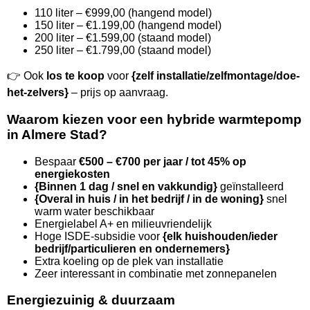
110 liter – €999,00 (hangend model)
150 liter – €1.199,00 (hangend model)
200 liter – €1.599,00 (staand model)
250 liter – €1.799,00 (staand model)
👉 Ook
los te koop
voor
{zelf installatie/zelfmontage/doe-
het-zelvers}
– prijs op aanvraag.
Waarom kiezen voor een hybride warmtepomp
in Almere Stad?
Bespaar
€500 – €700 per jaar / tot 45% op
energiekosten
{Binnen 1 dag / snel en vakkundig}
geïnstalleerd
{Overal in huis / in het bedrijf / in de woning}
snel
warm water beschikbaar
Energielabel A+ en milieuvriendelijk
Hoge ISDE-subsidie voor
{elk huishouden/ieder
bedrijf/particulieren en ondernemers}
Extra koeling op de plek van installatie
Zeer interessant in combinatie met zonnepanelen
Energiezuinig & duurzaam