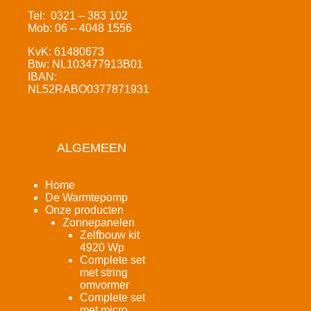
Tel: 0321 – 383 102
Mob: 06 – 4048 1556
KvK: 61480673
Btw: NL103477913B01
IBAN:
NL52RABO0377871931
ALGEMEEN
Home
De Warmtepomp
Onze producten
Zonnepanelen
Zelfbouw kit
4920 Wp
Complete set
met string
omvormer
Complete set
met micro