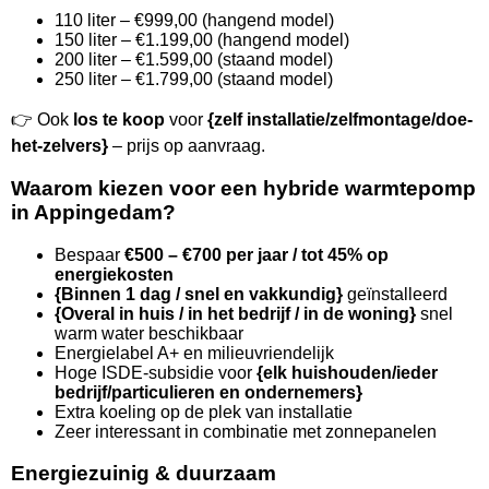
110 liter – €999,00 (hangend model)
150 liter – €1.199,00 (hangend model)
200 liter – €1.599,00 (staand model)
250 liter – €1.799,00 (staand model)
👉 Ook
los te koop
voor
{zelf installatie/zelfmontage/doe-
het-zelvers}
– prijs op aanvraag.
Waarom kiezen voor een hybride warmtepomp
in Appingedam?
Bespaar
€500 – €700 per jaar / tot 45% op
energiekosten
{Binnen 1 dag / snel en vakkundig}
geïnstalleerd
{Overal in huis / in het bedrijf / in de woning}
snel
warm water beschikbaar
Energielabel A+ en milieuvriendelijk
Hoge ISDE-subsidie voor
{elk huishouden/ieder
bedrijf/particulieren en ondernemers}
Extra koeling op de plek van installatie
Zeer interessant in combinatie met zonnepanelen
Energiezuinig & duurzaam