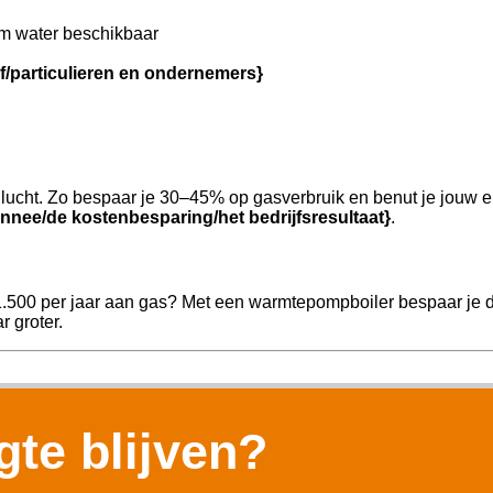
m water beschikbaar
jf/particulieren en ondernemers}
ucht. Zo bespaar je 30–45% op gasverbruik en benut je jouw e
nnee/de kostenbesparing/het bedrijfsresultaat}
.
1.500 per jaar aan gas? Met een warmtepompboiler bespaar je di
r groter.
te blijven?