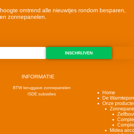
 de hoogte omtrend alle nieuwtjes rondom besparen,
en zonnepanelen.
INSCHRIJVEN
INFORMATIE
BTW teruggave zonnepanelen
Home
ISDE subsidies
De Warmtepo
Onze producte
Zonnepane
Zelfbou
Complet
Complet
Midea airco