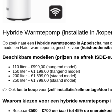
Hybride Warmtepomp {installatie in /kopen 
Op zoek naar een
Hybride warmtepomp in Appelscha
met c
modellen Haier warmtepomp, geschikt voor
{huishoudens/be
Beschikbare modellen (prijzen na aftrek ISDE-s
110 liter – €999,00 (hangend model)
150 liter – €1.199,00 (hangend model)
200 liter – €1.599,00 (staand model)
250 liter – €1.799,00 (staand model)
👉 Ook
los te koop
voor
{zelf installatie/zelfmontage/doe-h
Waarom kiezen voor een hybride warmtepomp 
Bespaar
€500 – €700 per jaar / tot 45% op energiekos