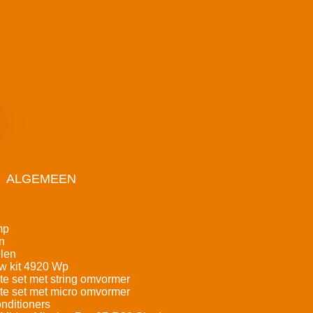
ALGEMEEN
mp
n
len
w kit 4920 Wp
e set met string omvormer
e set met micro omvormer
nditioners