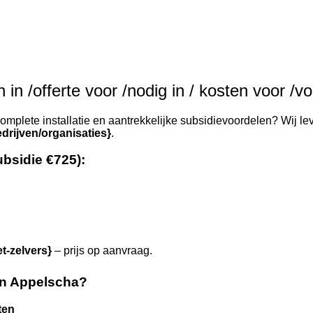
in /offerte voor /nodig in / kosten voor /v
omplete installatie en aantrekkelijke subsidievoordelen? Wij lev
drijven/organisaties}
.
ubsidie €725):
et-zelvers}
– prijs op aanvraag.
in Appelscha?
ten