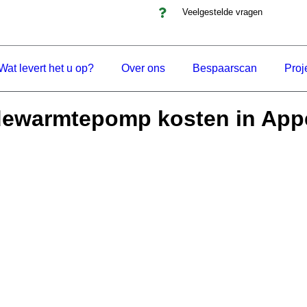
Veelgestelde vragen
Wat levert het u op?
Over ons
Bespaarscan
Proj
dewarmtepomp kosten in App