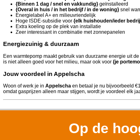
{Binnen 1 dag / snel en vakkundig}
geïnstalleerd
{Overal in huis / in het bedrijf / in de woning}
snel war
Energielabel A+ en milieuvriendelijk
Hoge ISDE-subsidie voor
{elk huishouden/ieder bedri
Extra koeling op de plek van installatie
Zeer interessant in combinatie met zonnepanelen
Energiezuinig & duurzaam
Een warmtepomp maakt gebruik van duurzame energie uit de l
is niet alleen goed voor het milieu, maar ook voor
{je portemo
Jouw voordeel in Appelscha
Woon of werk je in
Appelscha
en betaal je nu bijvoorbeeld €
omdat gasprijzen alleen maar stijgen, wordt je voordeel elk jaa
Op de hoog