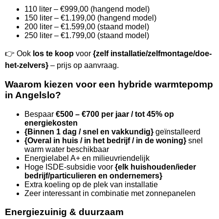
110 liter – €999,00 (hangend model)
150 liter – €1.199,00 (hangend model)
200 liter – €1.599,00 (staand model)
250 liter – €1.799,00 (staand model)
👉 Ook
los te koop
voor
{zelf installatie/zelfmontage/doe-
het-zelvers}
– prijs op aanvraag.
Waarom kiezen voor een hybride warmtepomp
in Angelslo?
Bespaar
€500 – €700 per jaar / tot 45% op
energiekosten
{Binnen 1 dag / snel en vakkundig}
geïnstalleerd
{Overal in huis / in het bedrijf / in de woning}
snel
warm water beschikbaar
Energielabel A+ en milieuvriendelijk
Hoge ISDE-subsidie voor
{elk huishouden/ieder
bedrijf/particulieren en ondernemers}
Extra koeling op de plek van installatie
Zeer interessant in combinatie met zonnepanelen
Energiezuinig & duurzaam