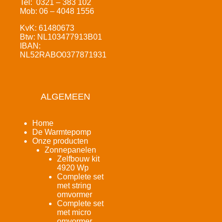
Tel: 0321 – 383 102
Mob: 06 – 4048 1556
KvK: 61480673
Btw: NL103477913B01
IBAN:
NL52RABO0377871931
ALGEMEEN
Home
De Warmtepomp
Onze producten
Zonnepanelen
Zelfbouw kit
4920 Wp
Complete set
met string
omvormer
Complete set
met micro
omvormer