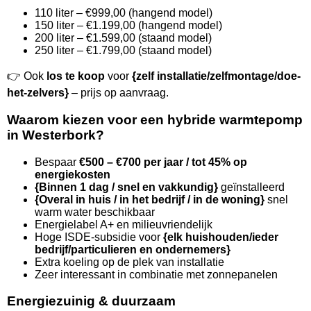
110 liter – €999,00 (hangend model)
150 liter – €1.199,00 (hangend model)
200 liter – €1.599,00 (staand model)
250 liter – €1.799,00 (staand model)
👉 Ook
los te koop
voor
{zelf installatie/zelfmontage/doe-
het-zelvers}
– prijs op aanvraag.
Waarom kiezen voor een hybride warmtepomp
in Westerbork?
Bespaar
€500 – €700 per jaar / tot 45% op
energiekosten
{Binnen 1 dag / snel en vakkundig}
geïnstalleerd
{Overal in huis / in het bedrijf / in de woning}
snel
warm water beschikbaar
Energielabel A+ en milieuvriendelijk
Hoge ISDE-subsidie voor
{elk huishouden/ieder
bedrijf/particulieren en ondernemers}
Extra koeling op de plek van installatie
Zeer interessant in combinatie met zonnepanelen
Energiezuinig & duurzaam