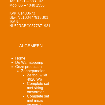
Tel: 0321 – 383 102
Mob: 06 – 4048 1556
KvK: 61480673
Btw: NL103477913B01
IBAN:
NL52RABO0377871931
ALGEMEEN
Home
De Warmtepomp
Onze producten
Zonnepanelen
Zelfbouw kit
4920 Wp
Complete set
met string
omvormer
Complete set
met micro
omvormer