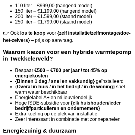
110 liter – €999,00 (hangend model)
150 liter – €1.199,00 (hangend model)
200 liter – €1.599,00 (staand model)
250 liter – €1.799,00 (staand model)
👉 Ook
los te koop
voor
{zelf installatie/zelfmontage/doe-
het-zelvers}
– prijs op aanvraag.
Waarom kiezen voor een hybride warmtepomp
in Twekkelerveld?
Bespaar
€500 – €700 per jaar / tot 45% op
energiekosten
{Binnen 1 dag / snel en vakkundig}
geïnstalleerd
{Overal in huis / in het bedrijf / in de woning}
snel
warm water beschikbaar
Energielabel A+ en milieuvriendelijk
Hoge ISDE-subsidie voor
{elk huishouden/ieder
bedrijf/particulieren en ondernemers}
Extra koeling op de plek van installatie
Zeer interessant in combinatie met zonnepanelen
Energiezuinig & duurzaam