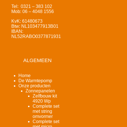
Tel: 0321 – 383 102
Mob: 06 – 4048 1556
KvK: 61480673
Btw: NL103477913B01
IBAN:
NL52RABO0377871931
ALGEMEEN
Home
De Warmtepomp
Onze producten
Zonnepanelen
Zelfbouw kit
4920 Wp
Complete set
met string
omvormer
Complete set
met micro