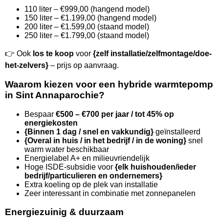
110 liter – €999,00 (hangend model)
150 liter – €1.199,00 (hangend model)
200 liter – €1.599,00 (staand model)
250 liter – €1.799,00 (staand model)
👉 Ook
los te koop
voor
{zelf installatie/zelfmontage/doe-
het-zelvers}
– prijs op aanvraag.
Waarom kiezen voor een hybride warmtepomp
in Sint Annaparochie?
Bespaar
€500 – €700 per jaar / tot 45% op
energiekosten
{Binnen 1 dag / snel en vakkundig}
geïnstalleerd
{Overal in huis / in het bedrijf / in de woning}
snel
warm water beschikbaar
Energielabel A+ en milieuvriendelijk
Hoge ISDE-subsidie voor
{elk huishouden/ieder
bedrijf/particulieren en ondernemers}
Extra koeling op de plek van installatie
Zeer interessant in combinatie met zonnepanelen
Energiezuinig & duurzaam