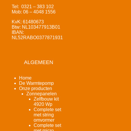
Tel: 0321 – 383 102
Mob: 06 – 4048 1556
KvK: 61480673
Btw: NL103477913B01
IBAN:
NL52RABO0377871931
ALGEMEEN
Home
De Warmtepomp
Onze producten
Zonnepanelen
Zelfbouw kit
4920 Wp
Complete set
met string
omvormer
Complete set
met micro