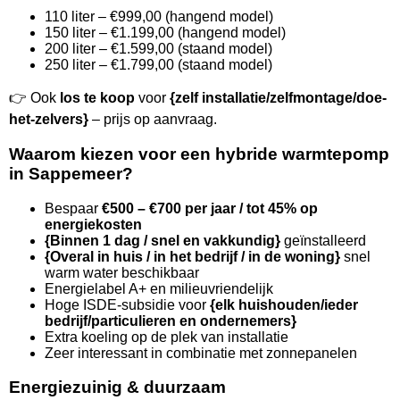
110 liter – €999,00 (hangend model)
150 liter – €1.199,00 (hangend model)
200 liter – €1.599,00 (staand model)
250 liter – €1.799,00 (staand model)
👉 Ook
los te koop
voor
{zelf installatie/zelfmontage/doe-
het-zelvers}
– prijs op aanvraag.
Waarom kiezen voor een hybride warmtepomp
in Sappemeer?
Bespaar
€500 – €700 per jaar / tot 45% op
energiekosten
{Binnen 1 dag / snel en vakkundig}
geïnstalleerd
{Overal in huis / in het bedrijf / in de woning}
snel
warm water beschikbaar
Energielabel A+ en milieuvriendelijk
Hoge ISDE-subsidie voor
{elk huishouden/ieder
bedrijf/particulieren en ondernemers}
Extra koeling op de plek van installatie
Zeer interessant in combinatie met zonnepanelen
Energiezuinig & duurzaam