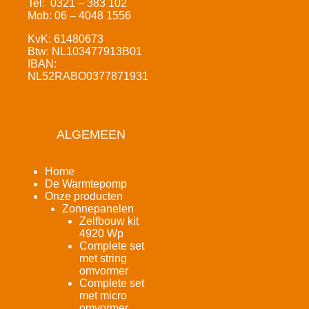
Tel: 0321 – 383 102
Mob: 06 – 4048 1556
KvK: 61480673
Btw: NL103477913B01
IBAN:
NL52RABO0377871931
ALGEMEEN
Home
De Warmtepomp
Onze producten
Zonnepanelen
Zelfbouw kit
4920 Wp
Complete set
met string
omvormer
Complete set
met micro
omvormer