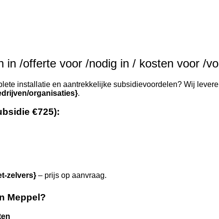
in /offerte voor /nodig in / kosten voor /v
ete installatie en aantrekkelijke subsidievoordelen? Wij levere
drijven/organisaties}
.
ubsidie €725):
et-zelvers}
– prijs op aanvraag.
in Meppel?
ten