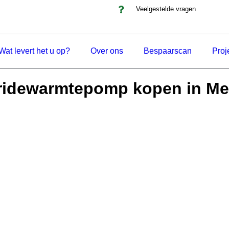
Veelgestelde vragen
Wat levert het u op?
Over ons
Bespaarscan
Proj
ridewarmtepomp kopen in Me