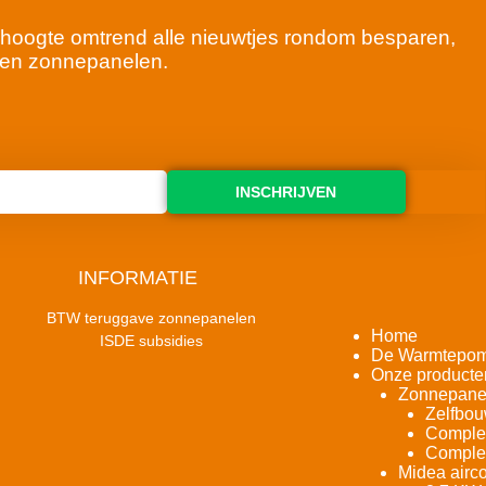
 de hoogte omtrend alle nieuwtjes rondom besparen,
en zonnepanelen.
INSCHRIJVEN
INFORMATIE
BTW teruggave zonnepanelen
Home
ISDE subsidies
De Warmtepo
Onze producte
Zonnepane
Zelfbou
Complet
Complet
Midea airco