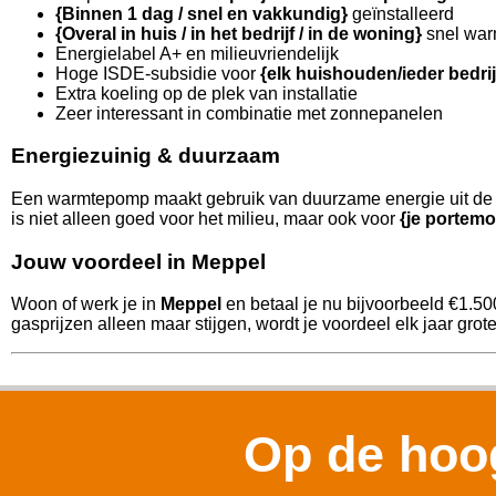
{Binnen 1 dag / snel en vakkundig}
geïnstalleerd
{Overal in huis / in het bedrijf / in de woning}
snel war
Energielabel A+ en milieuvriendelijk
Hoge ISDE-subsidie voor
{elk huishouden/ieder bedri
Extra koeling op de plek van installatie
Zeer interessant in combinatie met zonnepanelen
Energiezuinig & duurzaam
Een warmtepomp maakt gebruik van duurzame energie uit de l
is niet alleen goed voor het milieu, maar ook voor
{je portemo
Jouw voordeel in Meppel
Woon of werk je in
Meppel
en betaal je nu bijvoorbeeld €1.5
gasprijzen alleen maar stijgen, wordt je voordeel elk jaar grote
Op de hoog