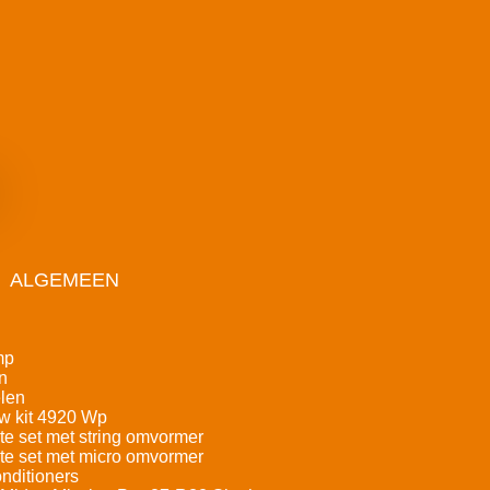
ALGEMEEN
mp
n
len
w kit 4920 Wp
e set met string omvormer
e set met micro omvormer
nditioners