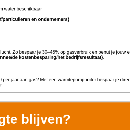
m water beschikbaar
jf/particulieren en ondernemers}
ucht. Zo bespaar je 30–45% op gasverbruik en benut je jouw e
nnee/de kostenbesparing/het bedrijfsresultaat}
.
00 per jaar aan gas? Met een warmtepompboiler bespaar je direc
r.
te blijven?