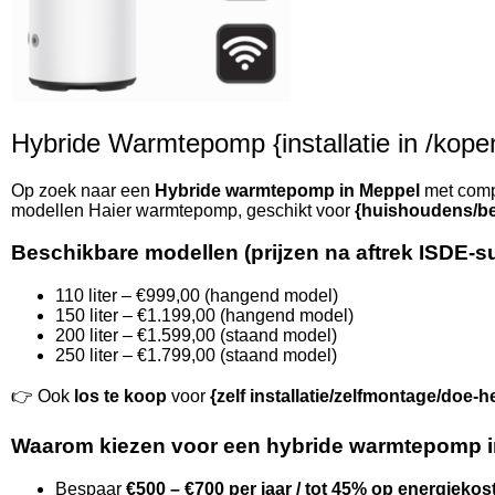
Hybride Warmtepomp {installatie in /kopen 
Op zoek naar een
Hybride warmtepomp in Meppel
met compl
modellen Haier warmtepomp, geschikt voor
{huishoudens/be
Beschikbare modellen (prijzen na aftrek ISDE-s
110 liter – €999,00 (hangend model)
150 liter – €1.199,00 (hangend model)
200 liter – €1.599,00 (staand model)
250 liter – €1.799,00 (staand model)
👉 Ook
los te koop
voor
{zelf installatie/zelfmontage/doe-h
Waarom kiezen voor een hybride warmtepomp 
Bespaar
€500 – €700 per jaar / tot 45% op energiekos