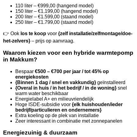
110 liter – €999,00 (hangend model)
150 liter – €1.199,00 (hangend model)
200 liter – €1.599,00 (staand model)
250 liter – €1.799,00 (staand model)
👉 Ook
los te koop
voor
{zelf installatie/zelfmontage/doe-
het-zelvers}
– prijs op aanvraag.
Waarom kiezen voor een hybride warmtepomp
in Makkum?
Bespaar
€500 – €700 per jaar / tot 45% op
energiekosten
{Binnen 1 dag / snel en vakkundig}
geïnstalleerd
{Overal in huis / in het bedrijf / in de woning}
snel
warm water beschikbaar
Energielabel A+ en milieuvriendelijk
Hoge ISDE-subsidie voor
{elk huishouden/ieder
bedrijf/particulieren en ondernemers}
Extra koeling op de plek van installatie
Zeer interessant in combinatie met zonnepanelen
Energiezuinig & duurzaam