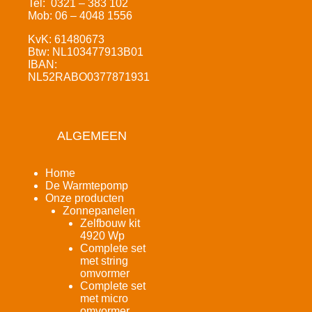
Tel: 0321 – 383 102
Mob: 06 – 4048 1556
KvK: 61480673
Btw: NL103477913B01
IBAN:
NL52RABO0377871931
ALGEMEEN
Home
De Warmtepomp
Onze producten
Zonnepanelen
Zelfbouw kit
4920 Wp
Complete set
met string
omvormer
Complete set
met micro
omvormer