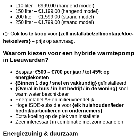
110 liter – €999,00 (hangend model)
150 liter – €1.199,00 (hangend model)
200 liter – €1.599,00 (staand model)
250 liter – €1.799,00 (staand model)
👉 Ook
los te koop
voor
{zelf installatie/zelfmontage/doe-
het-zelvers}
– prijs op aanvraag.
Waarom kiezen voor een hybride warmtepomp
in Leeuwarden?
Bespaar
€500 – €700 per jaar / tot 45% op
energiekosten
{Binnen 1 dag / snel en vakkundig}
geïnstalleerd
{Overal in huis / in het bedrijf / in de woning}
snel
warm water beschikbaar
Energielabel A+ en milieuvriendelijk
Hoge ISDE-subsidie voor
{elk huishouden/ieder
bedrijf/particulieren en ondernemers}
Extra koeling op de plek van installatie
Zeer interessant in combinatie met zonnepanelen
Energiezuinig & duurzaam