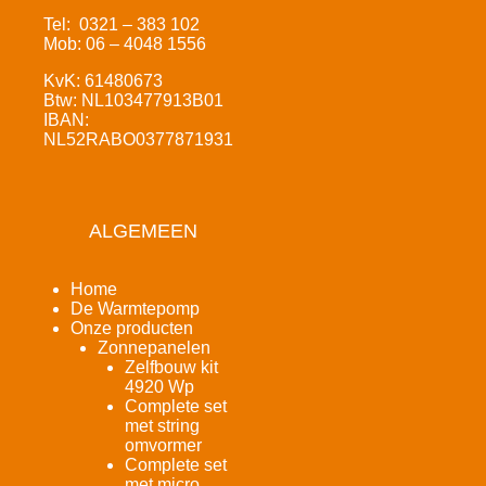
Tel: 0321 – 383 102
Mob: 06 – 4048 1556
KvK: 61480673
Btw: NL103477913B01
IBAN:
NL52RABO0377871931
ALGEMEEN
Home
De Warmtepomp
Onze producten
Zonnepanelen
Zelfbouw kit
4920 Wp
Complete set
met string
omvormer
Complete set
met micro