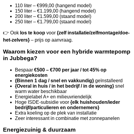
110 liter – €999,00 (hangend model)
150 liter – €1.199,00 (hangend model)
200 liter – €1.599,00 (staand model)
250 liter – €1.799,00 (staand model)
👉 Ook
los te koop
voor
{zelf installatie/zelfmontage/doe-
het-zelvers}
– prijs op aanvraag.
Waarom kiezen voor een hybride warmtepomp
in Jubbega?
Bespaar
€500 – €700 per jaar / tot 45% op
energiekosten
{Binnen 1 dag / snel en vakkundig}
geïnstalleerd
{Overal in huis / in het bedrijf / in de woning}
snel
warm water beschikbaar
Energielabel A+ en milieuvriendelijk
Hoge ISDE-subsidie voor
{elk huishouden/ieder
bedrijf/particulieren en ondernemers}
Extra koeling op de plek van installatie
Zeer interessant in combinatie met zonnepanelen
Energiezuinig & duurzaam