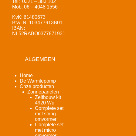
Tel: 0321 – 383 102
Mob: 06 – 4048 1556
KvK: 61480673
Btw: NL103477913B01
IBAN:
NL52RABO0377871931
ALGEMEEN
Home
De Warmtepomp
Onze producten
Zonnepanelen
Zelfbouw kit
4920 Wp
Complete set
met string
omvormer
Complete set
met micro
omvormer