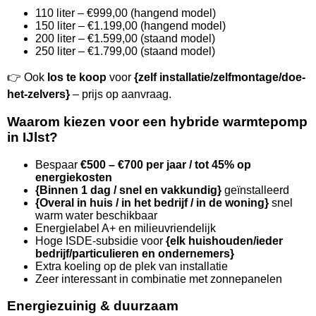
110 liter – €999,00 (hangend model)
150 liter – €1.199,00 (hangend model)
200 liter – €1.599,00 (staand model)
250 liter – €1.799,00 (staand model)
👉 Ook
los te koop
voor
{zelf installatie/zelfmontage/doe-
het-zelvers}
– prijs op aanvraag.
Waarom kiezen voor een hybride warmtepomp
in IJlst?
Bespaar
€500 – €700 per jaar / tot 45% op
energiekosten
{Binnen 1 dag / snel en vakkundig}
geïnstalleerd
{Overal in huis / in het bedrijf / in de woning}
snel
warm water beschikbaar
Energielabel A+ en milieuvriendelijk
Hoge ISDE-subsidie voor
{elk huishouden/ieder
bedrijf/particulieren en ondernemers}
Extra koeling op de plek van installatie
Zeer interessant in combinatie met zonnepanelen
Energiezuinig & duurzaam