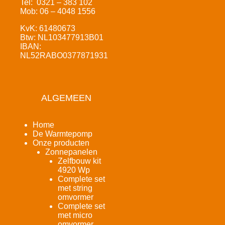
Tel: 0321 – 383 102
Mob: 06 – 4048 1556
KvK: 61480673
Btw: NL103477913B01
IBAN:
NL52RABO0377871931
ALGEMEEN
Home
De Warmtepomp
Onze producten
Zonnepanelen
Zelfbouw kit
4920 Wp
Complete set
met string
omvormer
Complete set
met micro
omvormer