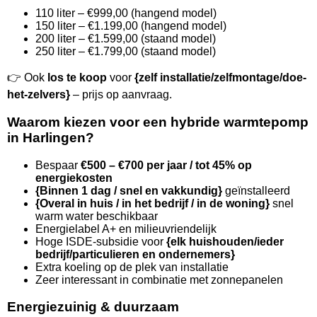
110 liter – €999,00 (hangend model)
150 liter – €1.199,00 (hangend model)
200 liter – €1.599,00 (staand model)
250 liter – €1.799,00 (staand model)
👉 Ook
los te koop
voor
{zelf installatie/zelfmontage/doe-
het-zelvers}
– prijs op aanvraag.
Waarom kiezen voor een hybride warmtepomp
in Harlingen?
Bespaar
€500 – €700 per jaar / tot 45% op
energiekosten
{Binnen 1 dag / snel en vakkundig}
geïnstalleerd
{Overal in huis / in het bedrijf / in de woning}
snel
warm water beschikbaar
Energielabel A+ en milieuvriendelijk
Hoge ISDE-subsidie voor
{elk huishouden/ieder
bedrijf/particulieren en ondernemers}
Extra koeling op de plek van installatie
Zeer interessant in combinatie met zonnepanelen
Energiezuinig & duurzaam