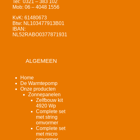
Tel: 0321 – 383 102
Mob: 06 – 4048 1556
KvK: 61480673
Btw: NL103477913B01
IBAN:
NL52RABO0377871931
ALGEMEEN
Home
De Warmtepomp
Onze producten
Zonnepanelen
Zelfbouw kit
4920 Wp
Complete set
met string
omvormer
Complete set
met micro
omvormer