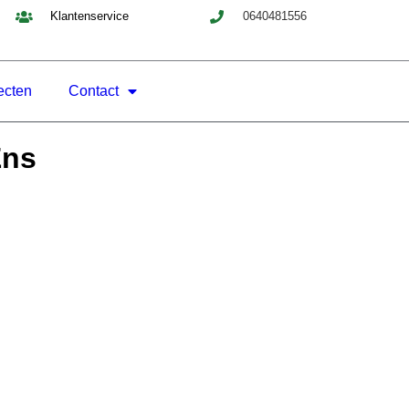
Klantenservice
0640481556
ecten
Contact
Ens