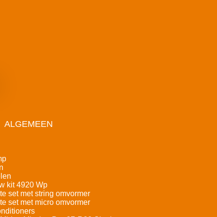
ALGEMEEN
mp
n
len
w kit 4920 Wp
e set met string omvormer
e set met micro omvormer
nditioners