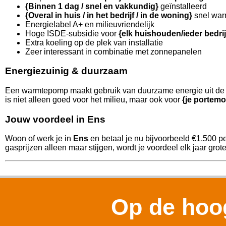
{Binnen 1 dag / snel en vakkundig}
geïnstalleerd
{Overal in huis / in het bedrijf / in de woning}
snel war
Energielabel A+ en milieuvriendelijk
Hoge ISDE-subsidie voor
{elk huishouden/ieder bedri
Extra koeling op de plek van installatie
Zeer interessant in combinatie met zonnepanelen
Energiezuinig & duurzaam
Een warmtepomp maakt gebruik van duurzame energie uit de l
is niet alleen goed voor het milieu, maar ook voor
{je portemo
Jouw voordeel in Ens
Woon of werk je in
Ens
en betaal je nu bijvoorbeeld €1.500 p
gasprijzen alleen maar stijgen, wordt je voordeel elk jaar grote
Op de hoog