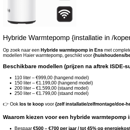
Hybride Warmtepomp {installatie in /kopen 
Op zoek naar een
Hybride warmtepomp in Ens
met complete 
modellen Haier warmtepomp, geschikt voor
{huishoudens/be
Beschikbare modellen (prijzen na aftrek ISDE-s
110 liter – €999,00 (hangend model)
150 liter – €1.199,00 (hangend model)
200 liter – €1.599,00 (staand model)
250 liter – €1.799,00 (staand model)
👉 Ook
los te koop
voor
{zelf installatie/zelfmontage/doe-h
Waarom kiezen voor een hybride warmtepomp 
Bespaar
€500 – €700 per jaar / tot 45% op energiekos