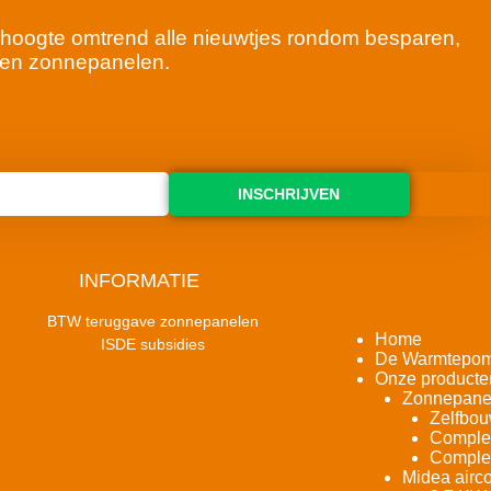
 de hoogte omtrend alle nieuwtjes rondom besparen,
en zonnepanelen.
INSCHRIJVEN
INFORMATIE
BTW teruggave zonnepanelen
Home
ISDE subsidies
De Warmtepo
Onze producte
Zonnepane
Zelfbou
Complet
Complet
Midea airco