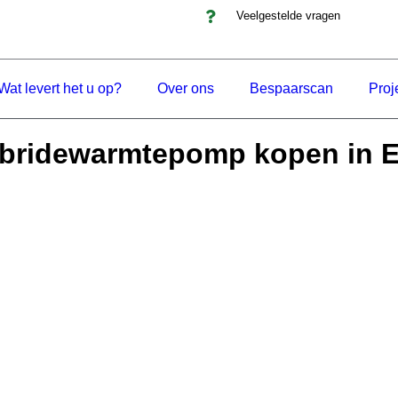
Veelgestelde vragen
Wat levert het u op?
Over ons
Bespaarscan
Proj
bridewarmtepomp kopen in 