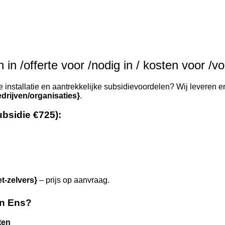
in /offerte voor /nodig in / kosten voor /v
installatie en aantrekkelijke subsidievoordelen? Wij leveren en
drijven/organisaties}
.
ubsidie €725):
et-zelvers}
– prijs op aanvraag.
in Ens?
ten