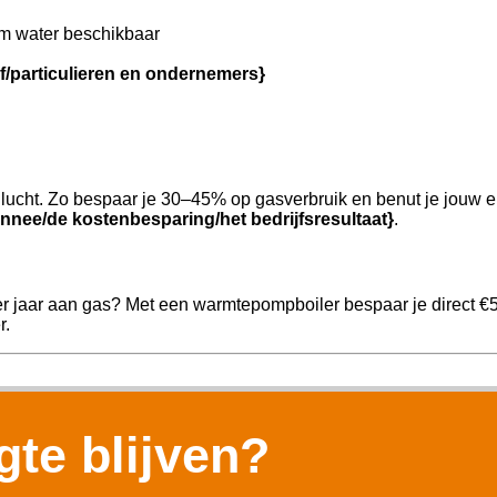
m water beschikbaar
jf/particulieren en ondernemers}
ucht. Zo bespaar je 30–45% op gasverbruik en benut je jouw e
nnee/de kostenbesparing/het bedrijfsresultaat}
.
er jaar aan gas? Met een warmtepompboiler bespaar je direct €
r.
te blijven?