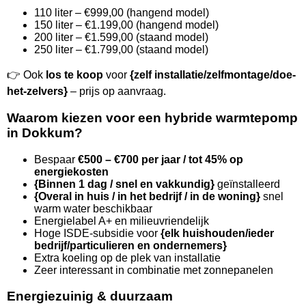
110 liter – €999,00 (hangend model)
150 liter – €1.199,00 (hangend model)
200 liter – €1.599,00 (staand model)
250 liter – €1.799,00 (staand model)
👉 Ook
los te koop
voor
{zelf installatie/zelfmontage/doe-
het-zelvers}
– prijs op aanvraag.
Waarom kiezen voor een hybride warmtepomp
in Dokkum?
Bespaar
€500 – €700 per jaar / tot 45% op
energiekosten
{Binnen 1 dag / snel en vakkundig}
geïnstalleerd
{Overal in huis / in het bedrijf / in de woning}
snel
warm water beschikbaar
Energielabel A+ en milieuvriendelijk
Hoge ISDE-subsidie voor
{elk huishouden/ieder
bedrijf/particulieren en ondernemers}
Extra koeling op de plek van installatie
Zeer interessant in combinatie met zonnepanelen
Energiezuinig & duurzaam