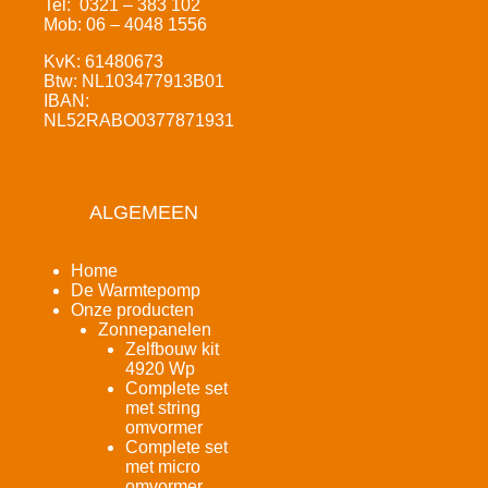
Tel: 0321 – 383 102
Mob: 06 – 4048 1556
KvK: 61480673
Btw: NL103477913B01
IBAN:
NL52RABO0377871931
ALGEMEEN
Home
De Warmtepomp
Onze producten
Zonnepanelen
Zelfbouw kit
4920 Wp
Complete set
met string
omvormer
Complete set
met micro
omvormer