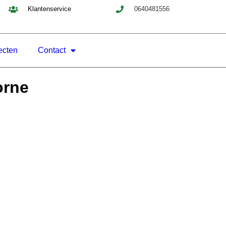
Klantenservice
0640481556
ecten
Contact
orne