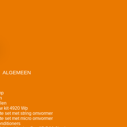
ALGEMEEN
mp
n
len
w kit 4920 Wp
e set met string omvormer
e set met micro omvormer
nditioners