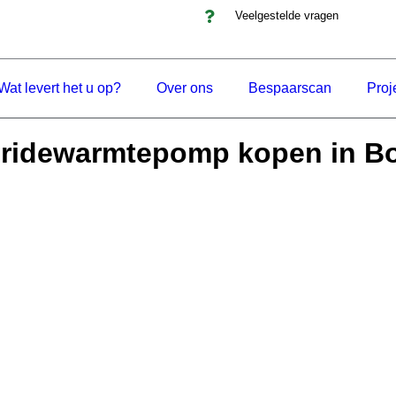
Veelgestelde vragen
Wat levert het u op?
Over ons
Bespaarscan
Proj
ridewarmtepomp kopen in B