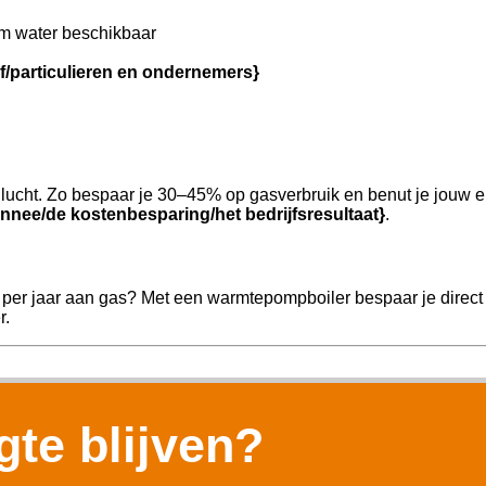
m water beschikbaar
jf/particulieren en ondernemers}
ucht. Zo bespaar je 30–45% op gasverbruik en benut je jouw e
nnee/de kostenbesparing/het bedrijfsresultaat}
.
 per jaar aan gas? Met een warmtepompboiler bespaar je direct
r.
te blijven?