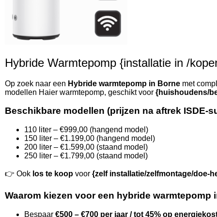
Hybride Warmtepomp {installatie in /kopen 
Op zoek naar een
Hybride warmtepomp in Borne
met comple
modellen Haier warmtepomp, geschikt voor
{huishoudens/be
Beschikbare modellen (prijzen na aftrek ISDE-s
110 liter – €999,00 (hangend model)
150 liter – €1.199,00 (hangend model)
200 liter – €1.599,00 (staand model)
250 liter – €1.799,00 (staand model)
👉 Ook
los te koop
voor
{zelf installatie/zelfmontage/doe-h
Waarom kiezen voor een hybride warmtepomp 
Bespaar
€500 – €700 per jaar / tot 45% op energiekos