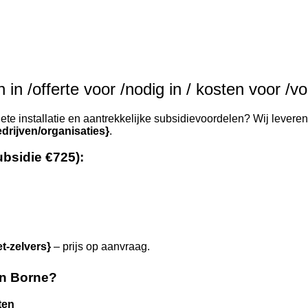
in /offerte voor /nodig in / kosten voor /v
te installatie en aantrekkelijke subsidievoordelen? Wij leveren
drijven/organisaties}
.
ubsidie €725):
et-zelvers}
– prijs op aanvraag.
in Borne?
ten