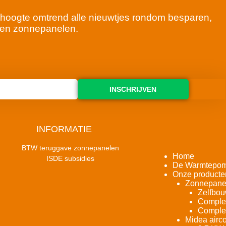
 de hoogte omtrend alle nieuwtjes rondom besparen,
en zonnepanelen.
INSCHRIJVEN
INFORMATIE
BTW teruggave zonnepanelen
Home
ISDE subsidies
De Warmtepo
Onze producte
Zonnepane
Zelfbou
Complet
Complet
Midea airco