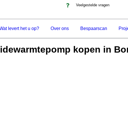
Veelgestelde vragen
Wat levert het u op?
Over ons
Bespaarscan
Proj
idewarmtepomp kopen in Bo