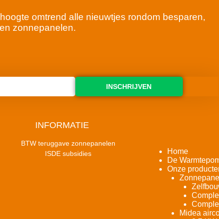
 de hoogte omtrend alle nieuwtjes rondom besparen,
en zonnepanelen.
INSCHRIJVEN
INFORMATIE
BTW teruggave zonnepanelen
Home
ISDE subsidies
De Warmtepo
Onze producte
Zonnepane
Zelfbou
Complet
Complet
Midea airco