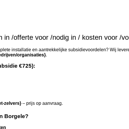
in /offerte voor /nodig in / kosten voor /vo
lete installatie en aantrekkelijke subsidievoordelen? Wij levere
drijven/organisaties}
.
ubsidie €725):
et-zelvers}
– prijs op aanvraag.
n Borgele?
ten