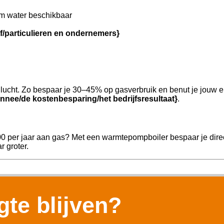
m water beschikbaar
jf/particulieren en ondernemers}
ucht. Zo bespaar je 30–45% op gasverbruik en benut je jouw e
nnee/de kostenbesparing/het bedrijfsresultaat}
.
00 per jaar aan gas? Met een warmtepompboiler bespaar je direc
r groter.
te blijven?