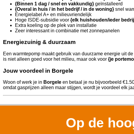
{Binnen 1 dag / snel en vakkundig}
geïnstalleerd
{Overal in huis / in het bedrijf / in de woning}
snel war
Energielabel A+ en milieuvriendelijk
Hoge ISDE-subsidie voor
{elk huishouden/ieder bedri
Extra koeling op de plek van installatie
Zeer interessant in combinatie met zonnepanelen
Energiezuinig & duurzaam
Een warmtepomp maakt gebruik van duurzame energie uit de l
is niet alleen goed voor het milieu, maar ook voor
{je portemo
Jouw voordeel in Borgele
Woon of werk je in
Borgele
en betaal je nu bijvoorbeeld €1.5
omdat gasprijzen alleen maar stijgen, wordt je voordeel elk jaa
Op de hoog