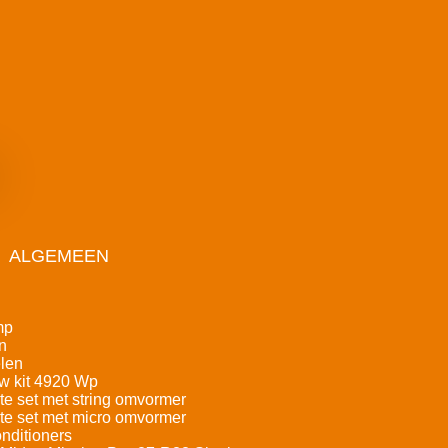
ALGEMEEN
mp
n
len
w kit 4920 Wp
e set met string omvormer
e set met micro omvormer
nditioners