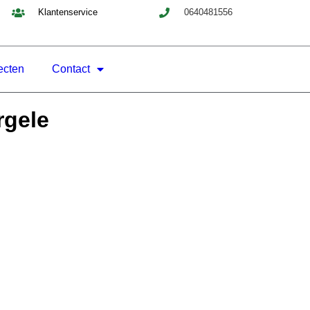
Klantenservice
0640481556
ecten
Contact
rgele