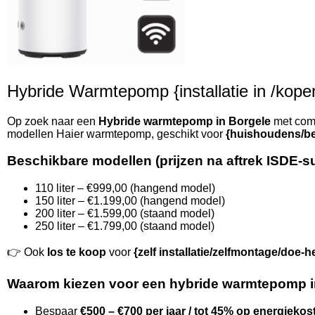
Hybride Warmtepomp {installatie in /kopen 
Op zoek naar een
Hybride warmtepomp in Borgele
met comp
modellen Haier warmtepomp, geschikt voor
{huishoudens/be
Beschikbare modellen (prijzen na aftrek ISDE-s
110 liter – €999,00 (hangend model)
150 liter – €1.199,00 (hangend model)
200 liter – €1.599,00 (staand model)
250 liter – €1.799,00 (staand model)
👉 Ook
los te koop
voor
{zelf installatie/zelfmontage/doe-h
Waarom kiezen voor een hybride warmtepomp i
Bespaar
€500 – €700 per jaar / tot 45% op energiekos