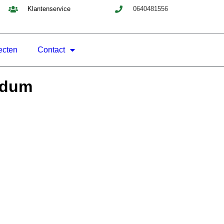
Klantenservice
0640481556
ecten
Contact
edum