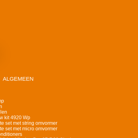
ALGEMEEN
mp
n
len
w kit 4920 Wp
e set met string omvormer
e set met micro omvormer
nditioners