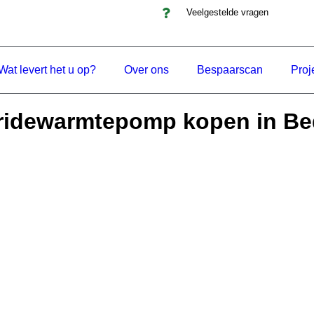
Veelgestelde vragen
Wat levert het u op?
Over ons
Bespaarscan
Proj
ridewarmtepomp kopen in B