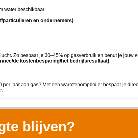
m water beschikbaar
jf/particulieren en ondernemers}
ucht. Zo bespaar je 30–45% op gasverbruik en benut je jouw e
nnee/de kostenbesparing/het bedrijfsresultaat}
.
00 per jaar aan gas? Met een warmtepompboiler bespaar je direc
r.
te blijven?