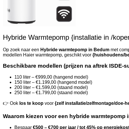
Hybride Warmtepomp {installatie in /kopen
Op zoek naar een
Hybride warmtepomp in Bedum
met compl
modellen Haier warmtepomp, geschikt voor
{huishoudens/be
Beschikbare modellen (prijzen na aftrek ISDE-s
110 liter – €999,00 (hangend model)
150 liter – €1.199,00 (hangend model)
200 liter – €1.599,00 (staand model)
250 liter – €1.799,00 (staand model)
👉 Ook
los te koop
voor
{zelf installatie/zelfmontage/doe-h
Waarom kiezen voor een hybride warmtepomp 
Bespaar
€500 – €700 per jaar / tot 45% op energiekos