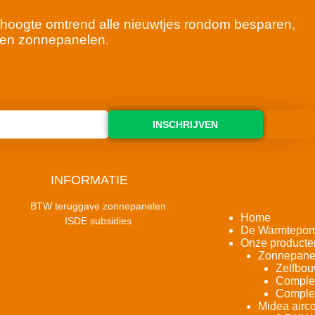
 de hoogte omtrend alle nieuwtjes rondom besparen,
en zonnepanelen.
INSCHRIJVEN
INFORMATIE
BTW teruggave zonnepanelen
Home
ISDE subsidies
De Warmtepo
Onze producte
Zonnepane
Zelfbou
Complet
Complet
Midea airco