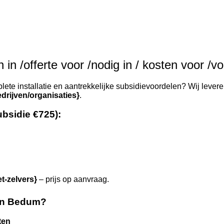
 in /offerte voor /nodig in / kosten voor /
ete installatie en aantrekkelijke subsidievoordelen? Wij levere
drijven/organisaties}
.
ubsidie €725):
et-zelvers}
– prijs op aanvraag.
in Bedum?
ten