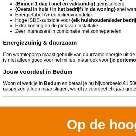
{Binnen 1 dag / snel en vakkundig}
geïnstalleerd
{Overal in huis / in het bedrijf / in de woning}
snel war
Energielabel A+ en milieuvriendelijk
Hoge ISDE-subsidie voor
{elk huishouden/ieder bedri
Extra koeling op de plek van installatie
Zeer interessant in combinatie met zonnepanelen
Energiezuinig & duurzaam
Een warmtepomp maakt gebruik van duurzame energie uit de l
is niet alleen goed voor het milieu, maar ook voor
{je portemo
Jouw voordeel in Bedum
Woon of werk je in
Bedum
en betaal je nu bijvoorbeeld €1.5
gasprijzen alleen maar stijgen, wordt je voordeel elk jaar grote
Op de hoog