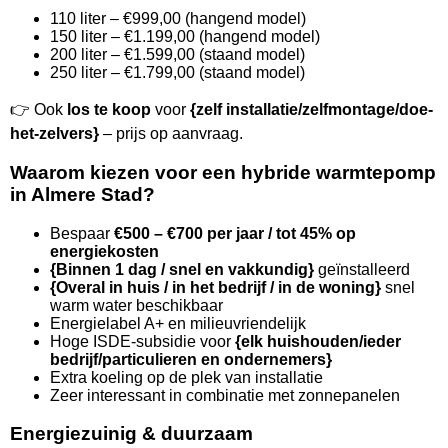
110 liter – €999,00 (hangend model)
150 liter – €1.199,00 (hangend model)
200 liter – €1.599,00 (staand model)
250 liter – €1.799,00 (staand model)
👉 Ook
los te koop
voor
{zelf installatie/zelfmontage/doe-
het-zelvers}
– prijs op aanvraag.
Waarom kiezen voor een hybride warmtepomp
in Almere Stad?
Bespaar
€500 – €700 per jaar / tot 45% op
energiekosten
{Binnen 1 dag / snel en vakkundig}
geïnstalleerd
{Overal in huis / in het bedrijf / in de woning}
snel
warm water beschikbaar
Energielabel A+ en milieuvriendelijk
Hoge ISDE-subsidie voor
{elk huishouden/ieder
bedrijf/particulieren en ondernemers}
Extra koeling op de plek van installatie
Zeer interessant in combinatie met zonnepanelen
Energiezuinig & duurzaam