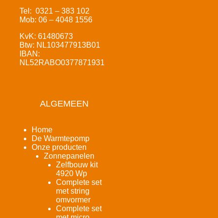
Tel: 0321 – 383 102
Mob: 06 – 4048 1556
KvK: 61480673
Btw: NL103477913B01
IBAN:
NL52RABO0377871931
ALGEMEEN
Home
De Warmtepomp
Onze producten
Zonnepanelen
Zelfbouw kit
4920 Wp
Complete set
met string
omvormer
Complete set
met micro