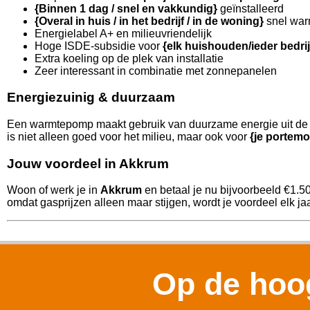
{Binnen 1 dag / snel en vakkundig}
geïnstalleerd
{Overal in huis / in het bedrijf / in de woning}
snel war
Energielabel A+ en milieuvriendelijk
Hoge ISDE-subsidie voor
{elk huishouden/ieder bedri
Extra koeling op de plek van installatie
Zeer interessant in combinatie met zonnepanelen
Energiezuinig & duurzaam
Een warmtepomp maakt gebruik van duurzame energie uit de l
is niet alleen goed voor het milieu, maar ook voor
{je portemo
Jouw voordeel in Akkrum
Woon of werk je in
Akkrum
en betaal je nu bijvoorbeeld €1.5
omdat gasprijzen alleen maar stijgen, wordt je voordeel elk jaa
Op de hoog