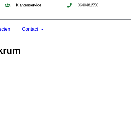
Klantenservice
0640481556
ecten
Contact
krum