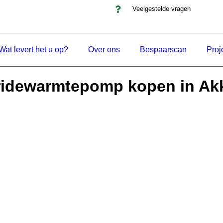
Veelgestelde vragen
Wat levert het u op?
Over ons
Bespaarscan
Proj
ridewarmtepomp kopen in Ak