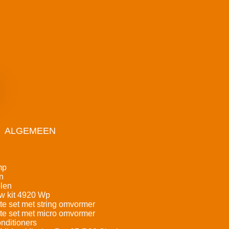
ALGEMEEN
mp
n
len
w kit 4920 Wp
e set met string omvormer
e set met micro omvormer
nditioners