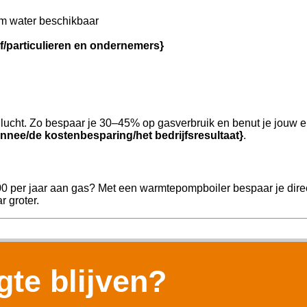
m water beschikbaar
jf/particulieren en ondernemers}
ucht. Zo bespaar je 30–45% op gasverbruik en benut je jouw e
nnee/de kostenbesparing/het bedrijfsresultaat}
.
00 per jaar aan gas? Met een warmtepompboiler bespaar je direc
r groter.
te blijven?