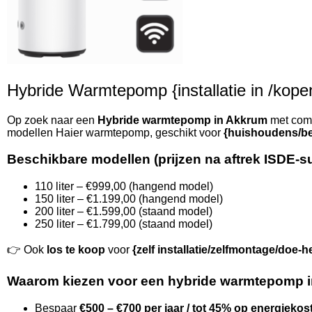
Hybride Warmtepomp {installatie in /kopen 
Op zoek naar een
Hybride warmtepomp in Akkrum
met compl
modellen Haier warmtepomp, geschikt voor
{huishoudens/be
Beschikbare modellen (prijzen na aftrek ISDE-s
110 liter – €999,00 (hangend model)
150 liter – €1.199,00 (hangend model)
200 liter – €1.599,00 (staand model)
250 liter – €1.799,00 (staand model)
👉 Ook
los te koop
voor
{zelf installatie/zelfmontage/doe-h
Waarom kiezen voor een hybride warmtepomp 
Bespaar
€500 – €700 per jaar / tot 45% op energiekos