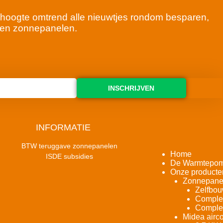
 de hoogte omtrend alle nieuwtjes rondom besparen,
en zonnepanelen.
INSCHRIJVEN
INFORMATIE
BTW teruggave zonnepanelen
Home
ISDE subsidies
De Warmtepo
Onze producte
Zonnepane
Zelfbou
Complet
Complet
Midea airco