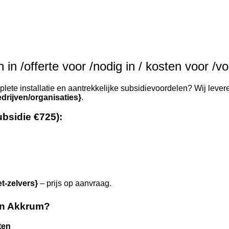
in /offerte voor /nodig in / kosten voor /v
ete installatie en aantrekkelijke subsidievoordelen? Wij levere
drijven/organisaties}
.
ubsidie €725):
et-zelvers}
– prijs op aanvraag.
in Akkrum?
ten