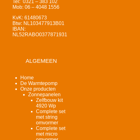
Tel: 0321 – 383 102
Mob: 06 – 4048 1556
KvK: 61480673
Btw: NL103477913B01
IBAN:
NL52RABO0377871931
ALGEMEEN
Home
De Warmtepomp
Onze producten
Zonnepanelen
Zelfbouw kit
4920 Wp
Complete set
met string
omvormer
Complete set
met micro
omvormer