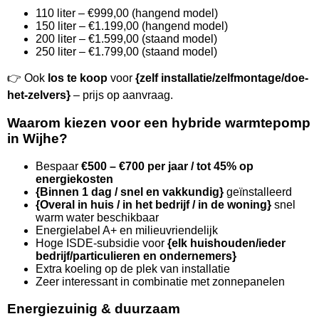
110 liter – €999,00 (hangend model)
150 liter – €1.199,00 (hangend model)
200 liter – €1.599,00 (staand model)
250 liter – €1.799,00 (staand model)
👉 Ook
los te koop
voor
{zelf installatie/zelfmontage/doe-
het-zelvers}
– prijs op aanvraag.
Waarom kiezen voor een hybride warmtepomp
in Wijhe?
Bespaar
€500 – €700 per jaar / tot 45% op
energiekosten
{Binnen 1 dag / snel en vakkundig}
geïnstalleerd
{Overal in huis / in het bedrijf / in de woning}
snel
warm water beschikbaar
Energielabel A+ en milieuvriendelijk
Hoge ISDE-subsidie voor
{elk huishouden/ieder
bedrijf/particulieren en ondernemers}
Extra koeling op de plek van installatie
Zeer interessant in combinatie met zonnepanelen
Energiezuinig & duurzaam