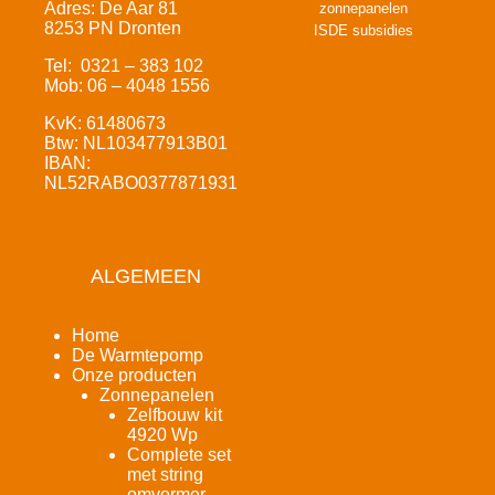
Adres: De Aar 81
zonnepanelen
8253 PN Dronten
ISDE subsidies
Tel: 0321 – 383 102
Mob: 06 – 4048 1556
KvK: 61480673
Btw: NL103477913B01
IBAN:
NL52RABO0377871931
ALGEMEEN
Home
De Warmtepomp
Onze producten
Zonnepanelen
Zelfbouw kit
4920 Wp
Complete set
met string
omvormer