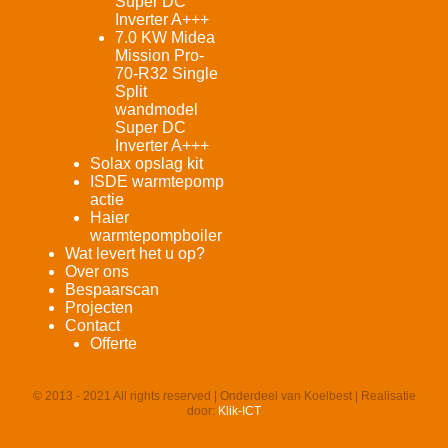
Super DC
Inverter A+++
7.0 KW Midea
Mission Pro-
70-R32 Single
Split
wandmodel
Super DC
Inverter A+++
Solax opslag kit
ISDE warmtepomp
actie
Haier
warmtepompboiler
Wat levert het u op?
Over ons
Bespaarscan
Projecten
Contact
Offerte
© 2013 - 2021 All rights reserved | Onderdeel van Koelbest | Realisatie
door:
Klik-ICT