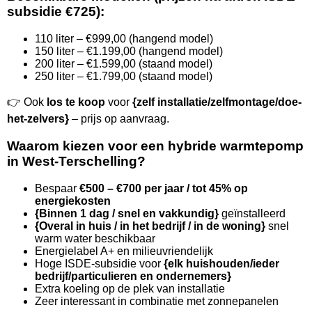
subsidie €725):
110 liter – €999,00 (hangend model)
150 liter – €1.199,00 (hangend model)
200 liter – €1.599,00 (staand model)
250 liter – €1.799,00 (staand model)
👉 Ook
los te koop
voor
{zelf installatie/zelfmontage/doe-
het-zelvers}
– prijs op aanvraag.
Waarom kiezen voor een hybride warmtepomp
in West-Terschelling?
Bespaar
€500 – €700 per jaar / tot 45% op
energiekosten
{Binnen 1 dag / snel en vakkundig}
geïnstalleerd
{Overal in huis / in het bedrijf / in de woning}
snel
warm water beschikbaar
Energielabel A+ en milieuvriendelijk
Hoge ISDE-subsidie voor
{elk huishouden/ieder
bedrijf/particulieren en ondernemers}
Extra koeling op de plek van installatie
Zeer interessant in combinatie met zonnepanelen