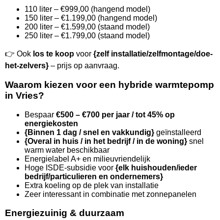
110 liter – €999,00 (hangend model)
150 liter – €1.199,00 (hangend model)
200 liter – €1.599,00 (staand model)
250 liter – €1.799,00 (staand model)
👉 Ook
los te koop
voor
{zelf installatie/zelfmontage/doe-
het-zelvers}
– prijs op aanvraag.
Waarom kiezen voor een hybride warmtepomp
in Vries?
Bespaar
€500 – €700 per jaar / tot 45% op
energiekosten
{Binnen 1 dag / snel en vakkundig}
geïnstalleerd
{Overal in huis / in het bedrijf / in de woning}
snel
warm water beschikbaar
Energielabel A+ en milieuvriendelijk
Hoge ISDE-subsidie voor
{elk huishouden/ieder
bedrijf/particulieren en ondernemers}
Extra koeling op de plek van installatie
Zeer interessant in combinatie met zonnepanelen
Energiezuinig & duurzaam