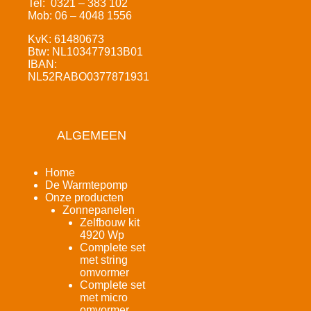
Tel: 0321 – 383 102
Mob: 06 – 4048 1556
KvK: 61480673
Btw: NL103477913B01
IBAN:
NL52RABO0377871931
ALGEMEEN
Home
De Warmtepomp
Onze producten
Zonnepanelen
Zelfbouw kit
4920 Wp
Complete set
met string
omvormer
Complete set
met micro
omvormer