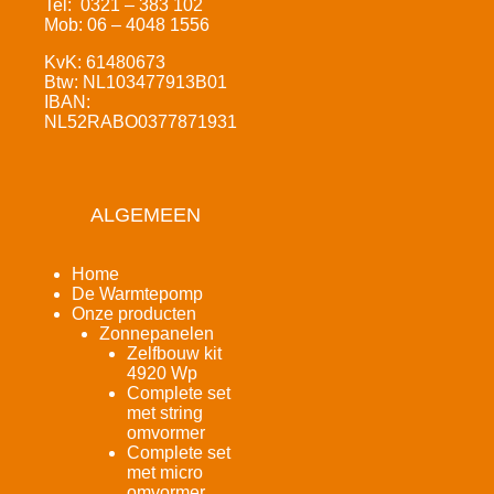
Tel: 0321 – 383 102
Mob: 06 – 4048 1556
KvK: 61480673
Btw: NL103477913B01
IBAN:
NL52RABO0377871931
ALGEMEEN
Home
De Warmtepomp
Onze producten
Zonnepanelen
Zelfbouw kit
4920 Wp
Complete set
met string
omvormer
Complete set
met micro
omvormer