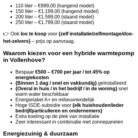
110 liter – €999,00 (hangend model)
150 liter – €1.199,00 (hangend model)
200 liter – €1.599,00 (staand model)
250 liter – €1.799,00 (staand model)
👉 Ook
los te koop
voor
{zelf installatie/zelfmontage/doe-
het-zelvers}
– prijs op aanvraag.
Waarom kiezen voor een hybride warmtepomp
in Vollenhove?
Bespaar
€500 – €700 per jaar / tot 45% op
energiekosten
{Binnen 1 dag / snel en vakkundig}
geïnstalleerd
{Overal in huis / in het bedrijf / in de woning}
snel
warm water beschikbaar
Energielabel A+ en milieuvriendelijk
Hoge ISDE-subsidie voor
{elk huishouden/ieder
bedrijf/particulieren en ondernemers}
Extra koeling op de plek van installatie
Zeer interessant in combinatie met zonnepanelen
Energiezuinig & duurzaam