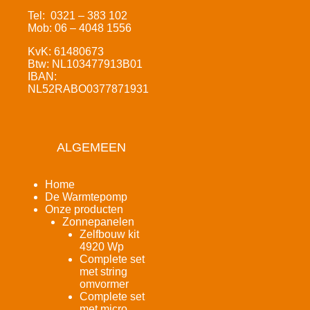
Tel: 0321 – 383 102
Mob: 06 – 4048 1556
KvK: 61480673
Btw: NL103477913B01
IBAN:
NL52RABO0377871931
ALGEMEEN
Home
De Warmtepomp
Onze producten
Zonnepanelen
Zelfbouw kit
4920 Wp
Complete set
met string
omvormer
Complete set
met micro