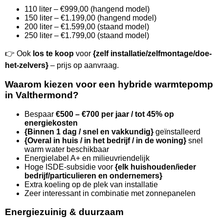
110 liter – €999,00 (hangend model)
150 liter – €1.199,00 (hangend model)
200 liter – €1.599,00 (staand model)
250 liter – €1.799,00 (staand model)
👉 Ook
los te koop
voor
{zelf installatie/zelfmontage/doe-
het-zelvers}
– prijs op aanvraag.
Waarom kiezen voor een hybride warmtepomp
in Valthermond?
Bespaar
€500 – €700 per jaar / tot 45% op
energiekosten
{Binnen 1 dag / snel en vakkundig}
geïnstalleerd
{Overal in huis / in het bedrijf / in de woning}
snel
warm water beschikbaar
Energielabel A+ en milieuvriendelijk
Hoge ISDE-subsidie voor
{elk huishouden/ieder
bedrijf/particulieren en ondernemers}
Extra koeling op de plek van installatie
Zeer interessant in combinatie met zonnepanelen
Energiezuinig & duurzaam