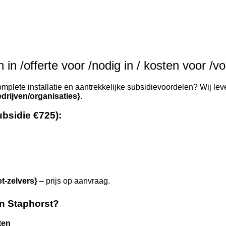
in /offerte voor /nodig in / kosten voor /vo
mplete installatie en aantrekkelijke subsidievoordelen? Wij lev
drijven/organisaties}
.
ubsidie €725):
et-zelvers}
– prijs op aanvraag.
n Staphorst?
ten