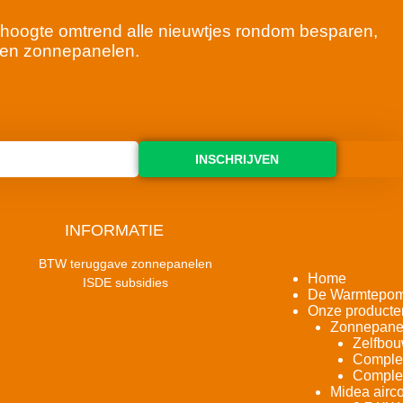
 de hoogte omtrend alle nieuwtjes rondom besparen,
en zonnepanelen.
INSCHRIJVEN
INFORMATIE
BTW teruggave zonnepanelen
Home
ISDE subsidies
De Warmtepo
Onze producte
Zonnepane
Zelfbou
Complet
Complet
Midea airco