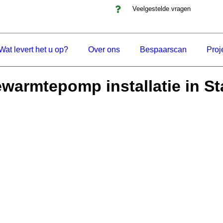
Veelgestelde vragen
Wat levert het u op?
Over ons
Bespaarscan
Proj
warmtepomp installatie in S