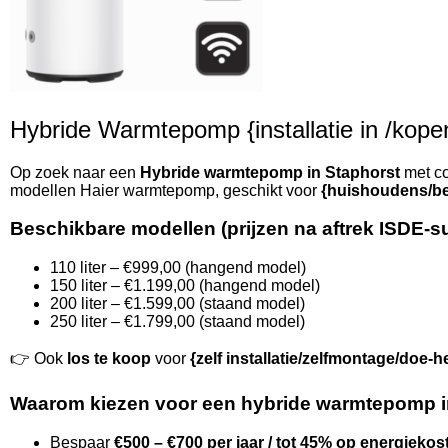
Hybride Warmtepomp {installatie in /kopen 
Op zoek naar een
Hybride warmtepomp in Staphorst
met co
modellen Haier warmtepomp, geschikt voor
{huishoudens/be
Beschikbare modellen (prijzen na aftrek ISDE-s
110 liter – €999,00 (hangend model)
150 liter – €1.199,00 (hangend model)
200 liter – €1.599,00 (staand model)
250 liter – €1.799,00 (staand model)
👉 Ook
los te koop
voor
{zelf installatie/zelfmontage/doe-h
Waarom kiezen voor een hybride warmtepomp i
Bespaar
€500 – €700 per jaar / tot 45% op energiekos