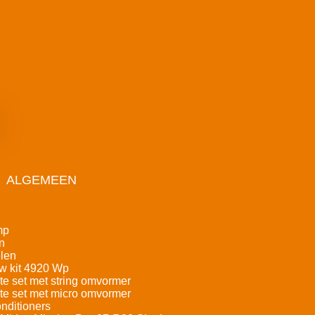
ALGEMEEN
mp
n
len
w kit 4920 Wp
e set met string omvormer
e set met micro omvormer
nditioners