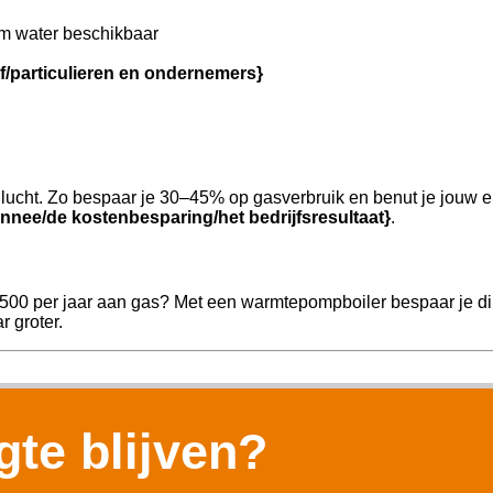
m water beschikbaar
jf/particulieren en ondernemers}
ucht. Zo bespaar je 30–45% op gasverbruik en benut je jouw e
nnee/de kostenbesparing/het bedrijfsresultaat}
.
.500 per jaar aan gas? Met een warmtepompboiler bespaar je dir
r groter.
te blijven?