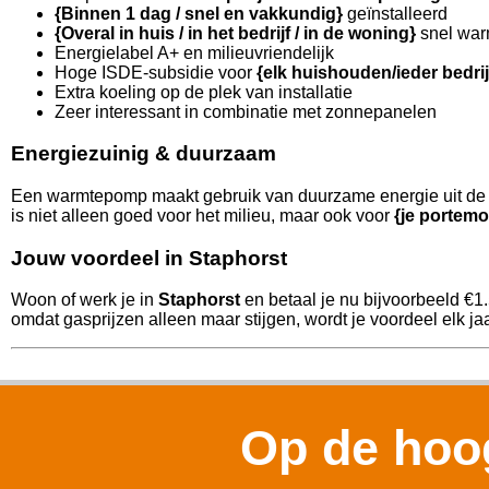
{Binnen 1 dag / snel en vakkundig}
geïnstalleerd
{Overal in huis / in het bedrijf / in de woning}
snel war
Energielabel A+ en milieuvriendelijk
Hoge ISDE-subsidie voor
{elk huishouden/ieder bedri
Extra koeling op de plek van installatie
Zeer interessant in combinatie met zonnepanelen
Energiezuinig & duurzaam
Een warmtepomp maakt gebruik van duurzame energie uit de l
is niet alleen goed voor het milieu, maar ook voor
{je portemo
Jouw voordeel in Staphorst
Woon of werk je in
Staphorst
en betaal je nu bijvoorbeeld €1
omdat gasprijzen alleen maar stijgen, wordt je voordeel elk jaa
Op de hoog