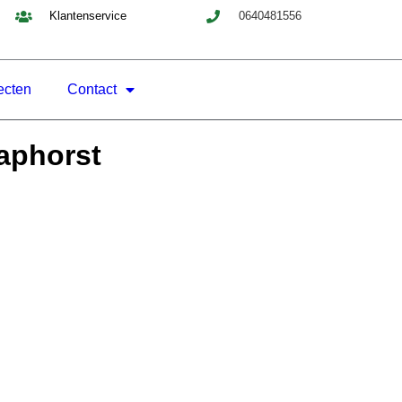
Klantenservice
0640481556
ecten
Contact
taphorst