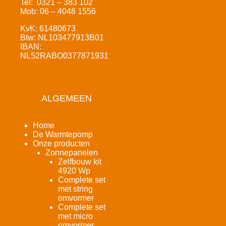
Tel: 0321 – 383 102
Mob: 06 – 4048 1556
KvK: 61480673
Btw: NL103477913B01
IBAN:
NL52RABO0377871931
ALGEMEEN
Home
De Warmtepomp
Onze producten
Zonnepanelen
Zelfbouw kit
4920 Wp
Complete set
met string
omvormer
Complete set
met micro
omvormer