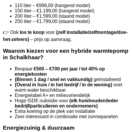
110 liter – €999,00 (hangend model)
150 liter – €1.199,00 (hangend model)
200 liter – €1.599,00 (staand model)
250 liter – €1.799,00 (staand model)
👉 Ook
los te koop
voor
{zelf installatie/zelfmontage/doe-
het-zelvers}
– prijs op aanvraag.
Waarom kiezen voor een hybride warmtepomp
in Schalkhaar?
Bespaar
€500 – €700 per jaar / tot 45% op
energiekosten
{Binnen 1 dag / snel en vakkundig}
geïnstalleerd
{Overal in huis / in het bedrijf / in de woning}
snel
warm water beschikbaar
Energielabel A+ en milieuvriendelijk
Hoge ISDE-subsidie voor
{elk huishouden/ieder
bedrijf/particulieren en ondernemers}
Extra koeling op de plek van installatie
Zeer interessant in combinatie met zonnepanelen
Energiezuinig & duurzaam