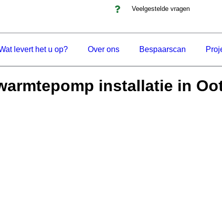
Veelgestelde vragen
Wat levert het u op?
Over ons
Bespaarscan
Proj
warmtepomp installatie in O