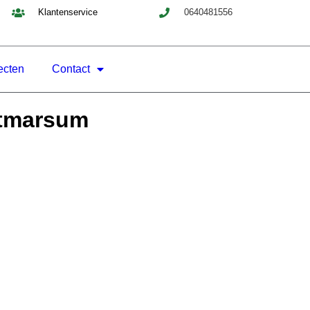
Klantenservice
0640481556
ecten
Contact
otmarsum