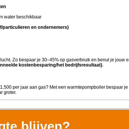
ten
m water beschikbaar
jf/particulieren en ondernemers}
ucht. Zo bespaar je 30–45% op gasverbruik en benut je jouw e
nnee/de kostenbesparing/het bedrijfsresultaat}
.
€1.500 per jaar aan gas? Met een warmtepompboiler bespaar je d
r groter.
te blijven?