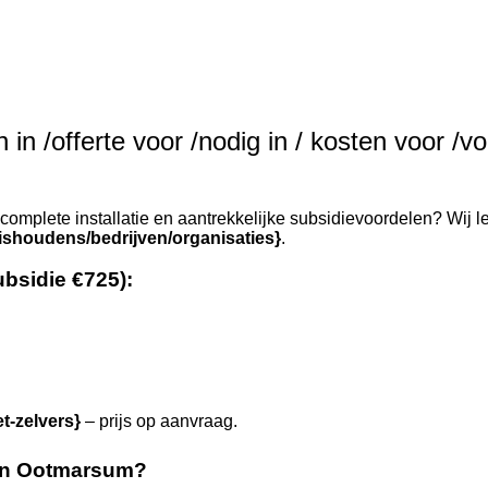
in /offerte voor /nodig in / kosten voor /vo
complete installatie en aantrekkelijke subsidievoordelen? Wij l
ishoudens/bedrijven/organisaties}
.
ubsidie €725):
et-zelvers}
– prijs op aanvraag.
in Ootmarsum?