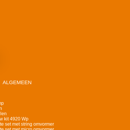
ALGEMEEN
mp
n
len
w kit 4920 Wp
e set met string omvormer
e set met micro omvormer