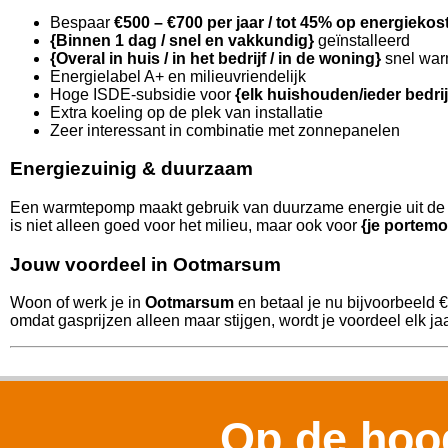
Bespaar
€500 – €700 per jaar / tot 45% op energiekos
{Binnen 1 dag / snel en vakkundig}
geïnstalleerd
{Overal in huis / in het bedrijf / in de woning}
snel war
Energielabel A+ en milieuvriendelijk
Hoge ISDE-subsidie voor
{elk huishouden/ieder bedri
Extra koeling op de plek van installatie
Zeer interessant in combinatie met zonnepanelen
Energiezuinig & duurzaam
Een warmtepomp maakt gebruik van duurzame energie uit de l
is niet alleen goed voor het milieu, maar ook voor
{je portemo
Jouw voordeel in Ootmarsum
Woon of werk je in
Ootmarsum
en betaal je nu bijvoorbeeld 
omdat gasprijzen alleen maar stijgen, wordt je voordeel elk jaa
Op de hoog