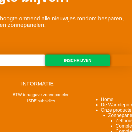
 de hoogte omtrend alle nieuwtjes rondom besparen,
en zonnepanelen.
INSCHRIJVEN
INFORMATIE
BTW teruggave zonnepanelen
Home
ISDE subsidies
De Warmtepo
Onze producte
Zonnepane
Zelfbou
Complet
Complet