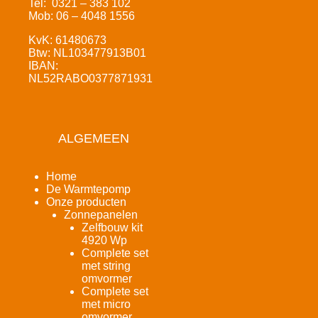
Tel: 0321 – 383 102
Mob: 06 – 4048 1556
KvK: 61480673
Btw: NL103477913B01
IBAN:
NL52RABO0377871931
ALGEMEEN
Home
De Warmtepomp
Onze producten
Zonnepanelen
Zelfbouw kit
4920 Wp
Complete set
met string
omvormer
Complete set
met micro
omvormer