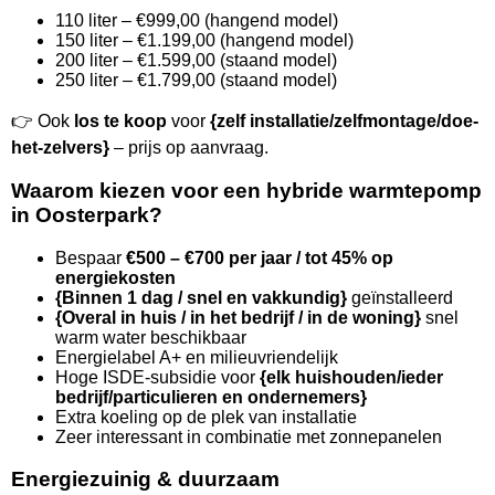
110 liter – €999,00 (hangend model)
150 liter – €1.199,00 (hangend model)
200 liter – €1.599,00 (staand model)
250 liter – €1.799,00 (staand model)
👉 Ook
los te koop
voor
{zelf installatie/zelfmontage/doe-
het-zelvers}
– prijs op aanvraag.
Waarom kiezen voor een hybride warmtepomp
in Oosterpark?
Bespaar
€500 – €700 per jaar / tot 45% op
energiekosten
{Binnen 1 dag / snel en vakkundig}
geïnstalleerd
{Overal in huis / in het bedrijf / in de woning}
snel
warm water beschikbaar
Energielabel A+ en milieuvriendelijk
Hoge ISDE-subsidie voor
{elk huishouden/ieder
bedrijf/particulieren en ondernemers}
Extra koeling op de plek van installatie
Zeer interessant in combinatie met zonnepanelen
Energiezuinig & duurzaam