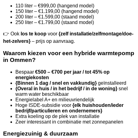
110 liter – €999,00 (hangend model)
150 liter – €1.199,00 (hangend model)
200 liter – €1.599,00 (staand model)
250 liter – €1.799,00 (staand model)
👉 Ook
los te koop
voor
{zelf installatie/zelfmontage/doe-
het-zelvers}
– prijs op aanvraag.
Waarom kiezen voor een hybride warmtepomp
in Ommen?
Bespaar
€500 – €700 per jaar / tot 45% op
energiekosten
{Binnen 1 dag / snel en vakkundig}
geïnstalleerd
{Overal in huis / in het bedrijf / in de woning}
snel
warm water beschikbaar
Energielabel A+ en milieuvriendelijk
Hoge ISDE-subsidie voor
{elk huishouden/ieder
bedrijf/particulieren en ondernemers}
Extra koeling op de plek van installatie
Zeer interessant in combinatie met zonnepanelen
Energiezuinig & duurzaam