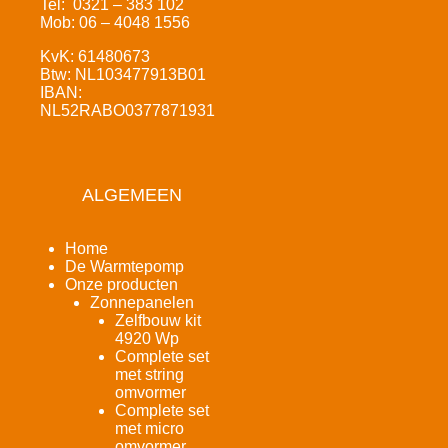
Tel: 0321 – 383 102
Mob: 06 – 4048 1556
KvK: 61480673
Btw: NL103477913B01
IBAN:
NL52RABO0377871931
ALGEMEEN
Home
De Warmtepomp
Onze producten
Zonnepanelen
Zelfbouw kit
4920 Wp
Complete set
met string
omvormer
Complete set
met micro
omvormer