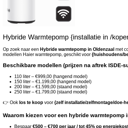
Hybride Warmtepomp {installatie in /kopen 
Op zoek naar een
Hybride warmtepomp in Oldenzaal
met co
modellen Haier warmtepomp, geschikt voor
{huishoudens/be
Beschikbare modellen (prijzen na aftrek ISDE-s
110 liter – €999,00 (hangend model)
150 liter – €1.199,00 (hangend model)
200 liter – €1.599,00 (staand model)
250 liter – €1.799,00 (staand model)
👉 Ook
los te koop
voor
{zelf installatie/zelfmontage/doe-h
Waarom kiezen voor een hybride warmtepomp i
Bespaar
€500 – €700 per jaar / tot 45% op energiekos