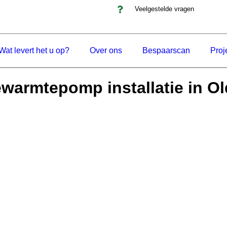
Veelgestelde vragen
Wat levert het u op?
Over ons
Bespaarscan
Proj
warmtepomp installatie in O