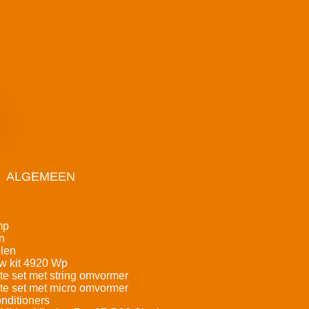
ALGEMEEN
mp
n
len
w kit 4920 Wp
e set met string omvormer
e set met micro omvormer
nditioners