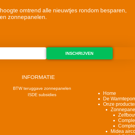
 de hoogte omtrend alle nieuwtjes rondom besparen,
en zonnepanelen.
INSCHRIJVEN
INFORMATIE
BTW teruggave zonnepanelen
Home
ISDE subsidies
De Warmtepo
Onze producte
Zonnepane
Zelfbou
Complet
Complet
Midea airco