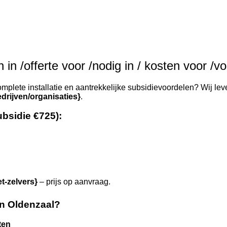
in /offerte voor /nodig in / kosten voor /v
mplete installatie en aantrekkelijke subsidievoordelen? Wij lev
drijven/organisaties}
.
ubsidie €725):
et-zelvers}
– prijs op aanvraag.
n Oldenzaal?
ten