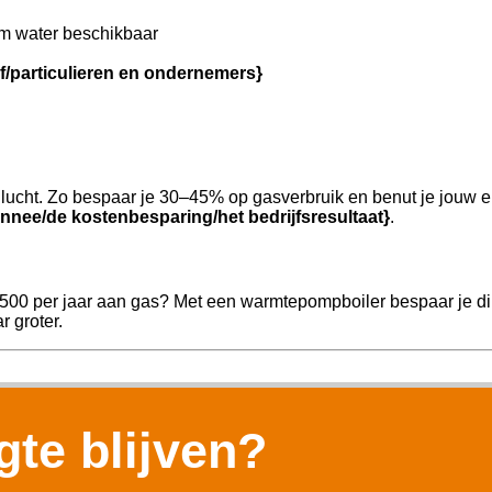
m water beschikbaar
jf/particulieren en ondernemers}
ucht. Zo bespaar je 30–45% op gasverbruik en benut je jouw e
nnee/de kostenbesparing/het bedrijfsresultaat}
.
.500 per jaar aan gas? Met een warmtepompboiler bespaar je dir
r groter.
te blijven?