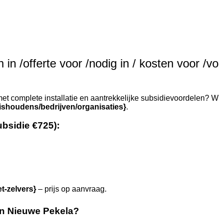
in /offerte voor /nodig in / kosten voor /v
et complete installatie en aantrekkelijke subsidievoordelen? Wi
ishoudens/bedrijven/organisaties}
.
ubsidie €725):
et-zelvers}
– prijs op aanvraag.
n Nieuwe Pekela?