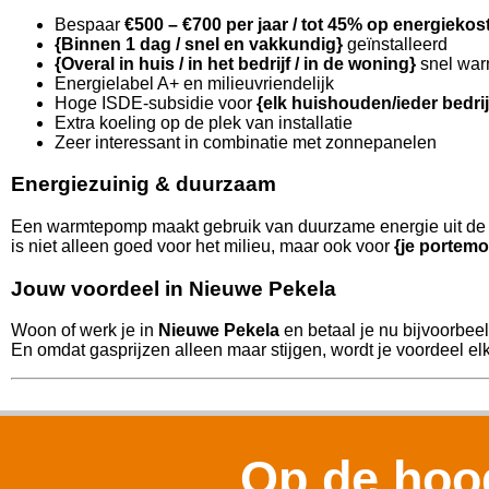
Bespaar
€500 – €700 per jaar / tot 45% op energiekos
{Binnen 1 dag / snel en vakkundig}
geïnstalleerd
{Overal in huis / in het bedrijf / in de woning}
snel war
Energielabel A+ en milieuvriendelijk
Hoge ISDE-subsidie voor
{elk huishouden/ieder bedri
Extra koeling op de plek van installatie
Zeer interessant in combinatie met zonnepanelen
Energiezuinig & duurzaam
Een warmtepomp maakt gebruik van duurzame energie uit de l
is niet alleen goed voor het milieu, maar ook voor
{je portemo
Jouw voordeel in Nieuwe Pekela
Woon of werk je in
Nieuwe Pekela
en betaal je nu bijvoorbee
En omdat gasprijzen alleen maar stijgen, wordt je voordeel elk 
Op de hoog