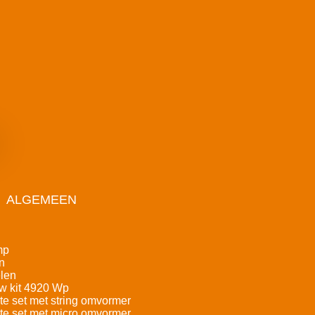
ALGEMEEN
mp
n
len
w kit 4920 Wp
e set met string omvormer
e set met micro omvormer