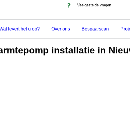
Veelgestelde vragen
Wat levert het u op?
Over ons
Bespaarscan
Proj
rmtepomp installatie in Nie