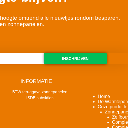
 de hoogte omtrend alle nieuwtjes rondom besparen,
en zonnepanelen.
INSCHRIJVEN
INFORMATIE
BTW teruggave zonnepanelen
Home
ISDE subsidies
De Warmtepo
Onze producte
Zonnepane
Zelfbou
Complet
Complet