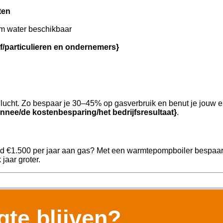
ten
m water beschikbaar
jf/particulieren en ondernemers}
ucht. Zo bespaar je 30–45% op gasverbruik en benut je jouw e
nnee/de kostenbesparing/het bedrijfsresultaat}
.
ld €1.500 per jaar aan gas? Met een warmtepompboiler bespaar j
jaar groter.
te blijven?