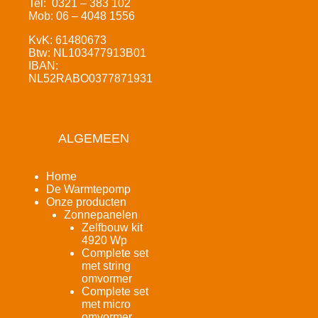
Tel: 0321 – 383 102
Mob: 06 – 4048 1556
KvK: 61480673
Btw: NL103477913B01
IBAN:
NL52RABO0377871931
ALGEMEEN
Home
De Warmtepomp
Onze producten
Zonnepanelen
Zelfbouw kit
4920 Wp
Complete set
met string
omvormer
Complete set
met micro
omvormer