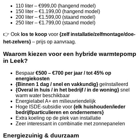
110 liter – €999,00 (hangend model)
150 liter – €1.199,00 (hangend model)
200 liter – €1.599,00 (staand model)
250 liter – €1.799,00 (staand model)
👉 Ook
los te koop
voor
{zelf installatie/zelfmontage/doe-
het-zelvers}
– prijs op aanvraag.
Waarom kiezen voor een hybride warmtepomp
in Leek?
Bespaar
€500 – €700 per jaar / tot 45% op
energiekosten
{Binnen 1 dag / snel en vakkundig}
geïnstalleerd
{Overal in huis / in het bedrijf / in de woning}
snel
warm water beschikbaar
Energielabel A+ en milieuvriendelijk
Hoge ISDE-subsidie voor
{elk huishouden/ieder
bedrijf/particulieren en ondernemers}
Extra koeling op de plek van installatie
Zeer interessant in combinatie met zonnepanelen
Energiezuinig & duurzaam