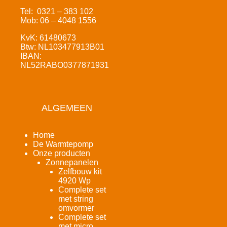
Tel: 0321 – 383 102
Mob: 06 – 4048 1556
KvK: 61480673
Btw: NL103477913B01
IBAN:
NL52RABO0377871931
ALGEMEEN
Home
De Warmtepomp
Onze producten
Zonnepanelen
Zelfbouw kit
4920 Wp
Complete set
met string
omvormer
Complete set
met micro