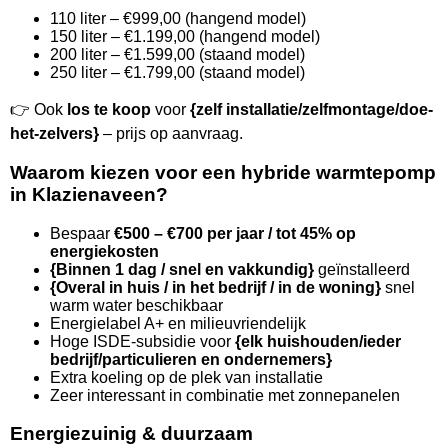
110 liter – €999,00 (hangend model)
150 liter – €1.199,00 (hangend model)
200 liter – €1.599,00 (staand model)
250 liter – €1.799,00 (staand model)
👉 Ook
los te koop
voor
{zelf installatie/zelfmontage/doe-
het-zelvers}
– prijs op aanvraag.
Waarom kiezen voor een hybride warmtepomp
in Klazienaveen?
Bespaar
€500 – €700 per jaar / tot 45% op
energiekosten
{Binnen 1 dag / snel en vakkundig}
geïnstalleerd
{Overal in huis / in het bedrijf / in de woning}
snel
warm water beschikbaar
Energielabel A+ en milieuvriendelijk
Hoge ISDE-subsidie voor
{elk huishouden/ieder
bedrijf/particulieren en ondernemers}
Extra koeling op de plek van installatie
Zeer interessant in combinatie met zonnepanelen
Energiezuinig & duurzaam