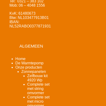
Tel: 0321 – 383 102
Mob: 06 – 4048 1556
KvK: 61480673
Btw: NL103477913B01
IBAN:
NL52RABO0377871931
ALGEMEEN
Home
De Warmtepomp
Onze producten
Zonnepanelen
Zelfbouw kit
4920 Wp
Complete set
met string
omvormer
Complete set
met micro
omvormer