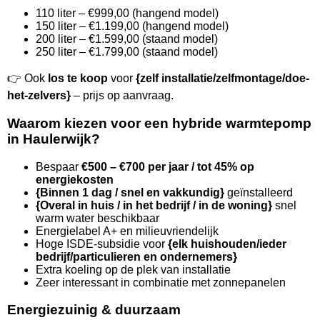
110 liter – €999,00 (hangend model)
150 liter – €1.199,00 (hangend model)
200 liter – €1.599,00 (staand model)
250 liter – €1.799,00 (staand model)
👉 Ook
los te koop
voor
{zelf installatie/zelfmontage/doe-
het-zelvers}
– prijs op aanvraag.
Waarom kiezen voor een hybride warmtepomp
in Haulerwijk?
Bespaar
€500 – €700 per jaar / tot 45% op
energiekosten
{Binnen 1 dag / snel en vakkundig}
geïnstalleerd
{Overal in huis / in het bedrijf / in de woning}
snel
warm water beschikbaar
Energielabel A+ en milieuvriendelijk
Hoge ISDE-subsidie voor
{elk huishouden/ieder
bedrijf/particulieren en ondernemers}
Extra koeling op de plek van installatie
Zeer interessant in combinatie met zonnepanelen
Energiezuinig & duurzaam