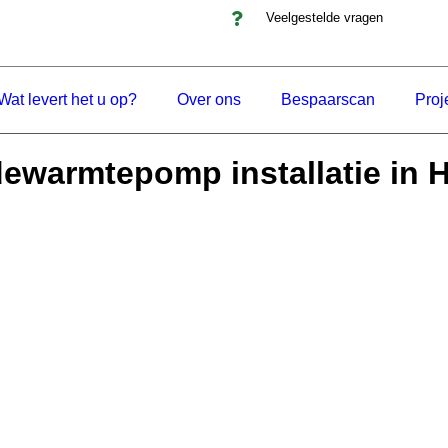
Veelgestelde vragen
Wat levert het u op?
Over ons
Bespaarscan
Proj
dewarmtepomp installatie in H