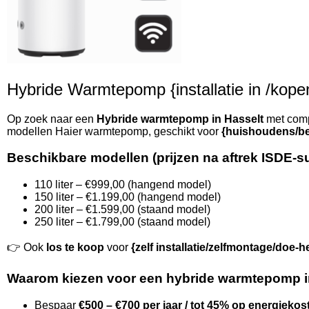
Hybride Warmtepomp {installatie in /kopen 
Op zoek naar een
Hybride warmtepomp in Hasselt
met compl
modellen Haier warmtepomp, geschikt voor
{huishoudens/be
Beschikbare modellen (prijzen na aftrek ISDE-s
110 liter – €999,00 (hangend model)
150 liter – €1.199,00 (hangend model)
200 liter – €1.599,00 (staand model)
250 liter – €1.799,00 (staand model)
👉 Ook
los te koop
voor
{zelf installatie/zelfmontage/doe-h
Waarom kiezen voor een hybride warmtepomp i
Bespaar
€500 – €700 per jaar / tot 45% op energiekos