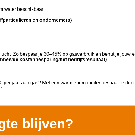
m water beschikbaar
jf/particulieren en ondernemers}
ucht. Zo bespaar je 30–45% op gasverbruik en benut je jouw e
nnee/de kostenbesparing/het bedrijfsresultaat}
.
00 per jaar aan gas? Met een warmtepompboiler bespaar je direc
r.
te blijven?