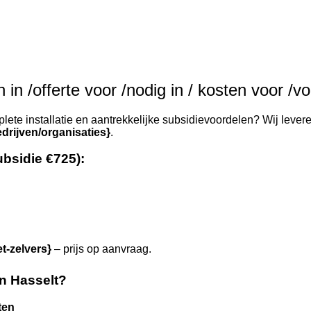
in /offerte voor /nodig in / kosten voor /vo
ete installatie en aantrekkelijke subsidievoordelen? Wij levere
drijven/organisaties}
.
ubsidie €725):
et-zelvers}
– prijs op aanvraag.
n Hasselt?
ten