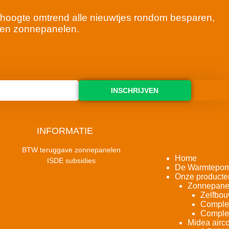
 de hoogte omtrend alle nieuwtjes rondom besparen,
en zonnepanelen.
INSCHRIJVEN
INFORMATIE
BTW teruggave zonnepanelen
Home
ISDE subsidies
De Warmtepo
Onze producte
Zonnepane
Zelfbou
Complet
Complet
Midea airco