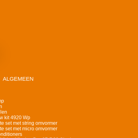
ALGEMEEN
mp
n
len
w kit 4920 Wp
e set met string omvormer
e set met micro omvormer
nditioners