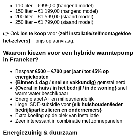
110 liter – €999,00 (hangend model)
150 liter – €1.199,00 (hangend model)
200 liter – €1.599,00 (staand model)
250 liter – €1.799,00 (staand model)
👉 Ook
los te koop
voor
{zelf installatie/zelfmontage/doe-
het-zelvers}
– prijs op aanvraag.
Waarom kiezen voor een hybride warmtepomp
in Franeker?
Bespaar
€500 – €700 per jaar / tot 45% op
energiekosten
{Binnen 1 dag / snel en vakkundig}
geïnstalleerd
{Overal in huis / in het bedrijf / in de woning}
snel
warm water beschikbaar
Energielabel A+ en milieuvriendelijk
Hoge ISDE-subsidie voor
{elk huishouden/ieder
bedrijf/particulieren en ondernemers}
Extra koeling op de plek van installatie
Zeer interessant in combinatie met zonnepanelen
Energiezuinig & duurzaam