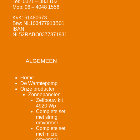
Tel: 0321 – 383 102
Mob: 06 – 4048 1556
KvK: 61480673
Btw: NL103477913B01
IBAN:
NL52RABO0377871931
ALGEMEEN
Home
De Warmtepomp
Onze producten
Zonnepanelen
Zelfbouw kit
4920 Wp
Complete set
met string
omvormer
Complete set
met micro
omvormer