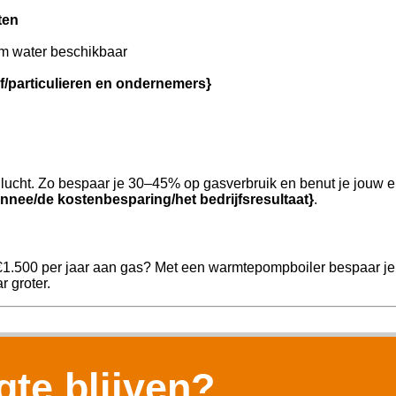
ten
m water beschikbaar
jf/particulieren en ondernemers}
ucht. Zo bespaar je 30–45% op gasverbruik en benut je jouw e
nnee/de kostenbesparing/het bedrijfsresultaat}
.
€1.500 per jaar aan gas? Met een warmtepompboiler bespaar je 
r groter.
te blijven?