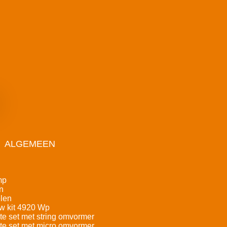
ALGEMEEN
mp
n
len
w kit 4920 Wp
e set met string omvormer
e set met micro omvormer