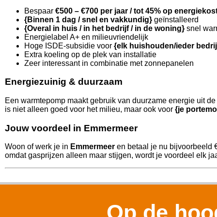
Bespaar
€500 – €700 per jaar / tot 45% op energiekos
{Binnen 1 dag / snel en vakkundig}
geïnstalleerd
{Overal in huis / in het bedrijf / in de woning}
snel war
Energielabel A+ en milieuvriendelijk
Hoge ISDE-subsidie voor
{elk huishouden/ieder bedri
Extra koeling op de plek van installatie
Zeer interessant in combinatie met zonnepanelen
Energiezuinig & duurzaam
Een warmtepomp maakt gebruik van duurzame energie uit de l
is niet alleen goed voor het milieu, maar ook voor
{je portemo
Jouw voordeel in Emmermeer
Woon of werk je in
Emmermeer
en betaal je nu bijvoorbeeld 
omdat gasprijzen alleen maar stijgen, wordt je voordeel elk jaa
Op de hoog