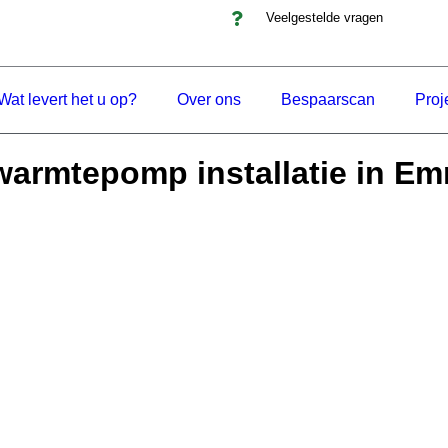
Veelgestelde vragen
Wat levert het u op?
Over ons
Bespaarscan
Proj
warmtepomp installatie in E