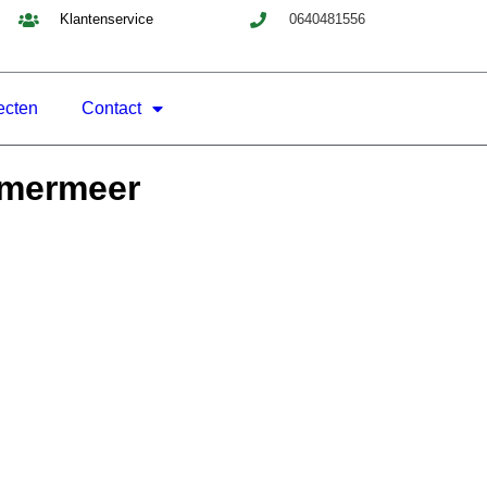
Klantenservice
0640481556
ecten
Contact
mmermeer