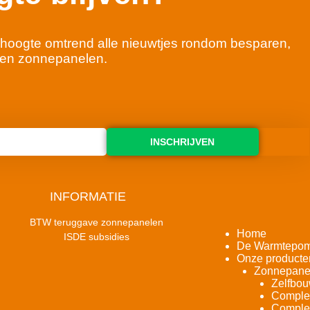
 de hoogte omtrend alle nieuwtjes rondom besparen,
en zonnepanelen.
INSCHRIJVEN
INFORMATIE
BTW teruggave zonnepanelen
Home
ISDE subsidies
De Warmtepo
Onze producte
Zonnepane
Zelfbou
Complet
Complet