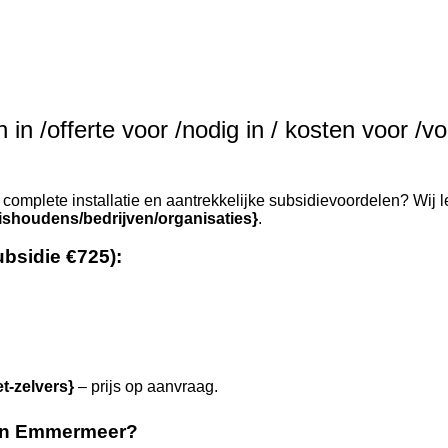
in /offerte voor /nodig in / kosten voor /vo
complete installatie en aantrekkelijke subsidievoordelen? Wij l
ishoudens/bedrijven/organisaties}
.
ubsidie €725):
et-zelvers}
– prijs op aanvraag.
 in Emmermeer?