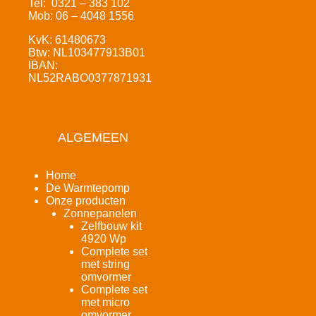
Tel: 0321 – 383 102
Mob: 06 – 4048 1556
KvK: 61480673
Btw: NL103477913B01
IBAN:
NL52RABO0377871931
ALGEMEEN
Home
De Warmtepomp
Onze producten
Zonnepanelen
Zelfbouw kit
4920 Wp
Complete set
met string
omvormer
Complete set
met micro
omvormer