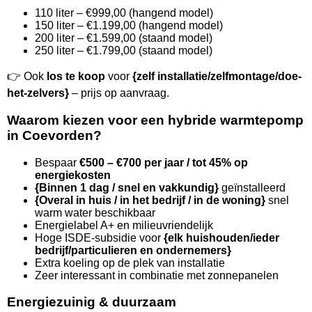
110 liter – €999,00 (hangend model)
150 liter – €1.199,00 (hangend model)
200 liter – €1.599,00 (staand model)
250 liter – €1.799,00 (staand model)
👉 Ook
los te koop
voor
{zelf installatie/zelfmontage/doe-
het-zelvers}
– prijs op aanvraag.
Waarom kiezen voor een hybride warmtepomp
in Coevorden?
Bespaar
€500 – €700 per jaar / tot 45% op
energiekosten
{Binnen 1 dag / snel en vakkundig}
geïnstalleerd
{Overal in huis / in het bedrijf / in de woning}
snel
warm water beschikbaar
Energielabel A+ en milieuvriendelijk
Hoge ISDE-subsidie voor
{elk huishouden/ieder
bedrijf/particulieren en ondernemers}
Extra koeling op de plek van installatie
Zeer interessant in combinatie met zonnepanelen
Energiezuinig & duurzaam