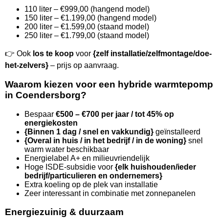
110 liter – €999,00 (hangend model)
150 liter – €1.199,00 (hangend model)
200 liter – €1.599,00 (staand model)
250 liter – €1.799,00 (staand model)
👉 Ook
los te koop
voor
{zelf installatie/zelfmontage/doe-
het-zelvers}
– prijs op aanvraag.
Waarom kiezen voor een hybride warmtepomp
in Coendersborg?
Bespaar
€500 – €700 per jaar / tot 45% op
energiekosten
{Binnen 1 dag / snel en vakkundig}
geïnstalleerd
{Overal in huis / in het bedrijf / in de woning}
snel
warm water beschikbaar
Energielabel A+ en milieuvriendelijk
Hoge ISDE-subsidie voor
{elk huishouden/ieder
bedrijf/particulieren en ondernemers}
Extra koeling op de plek van installatie
Zeer interessant in combinatie met zonnepanelen
Energiezuinig & duurzaam