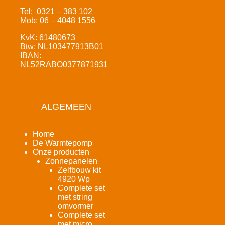
Tel: 0321 – 383 102
Mob: 06 – 4048 1556
KvK: 61480673
Btw: NL103477913B01
IBAN:
NL52RABO0377871931
ALGEMEEN
Home
De Warmtepomp
Onze producten
Zonnepanelen
Zelfbouw kit
4920 Wp
Complete set
met string
omvormer
Complete set
met micro