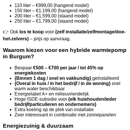
110 liter – €999,00 (hangend model)
150 liter – €1.199,00 (hangend model)
200 liter – €1.599,00 (staand model)
250 liter – €1.799,00 (staand model)
👉 Ook
los te koop
voor
{zelf installatie/zelfmontage/doe-
het-zelvers}
– prijs op aanvraag.
Waarom kiezen voor een hybride warmtepomp
in Burgum?
Bespaar
€500 – €700 per jaar / tot 45% op
energiekosten
{Binnen 1 dag / snel en vakkundig}
geïnstalleerd
{Overal in huis / in het bedrijf / in de woning}
snel
warm water beschikbaar
Energielabel A+ en milieuvriendelijk
Hoge ISDE-subsidie voor
{elk huishouden/ieder
bedrijf/particulieren en ondernemers}
Extra koeling op de plek van installatie
Zeer interessant in combinatie met zonnepanelen
Energiezuinig & duurzaam