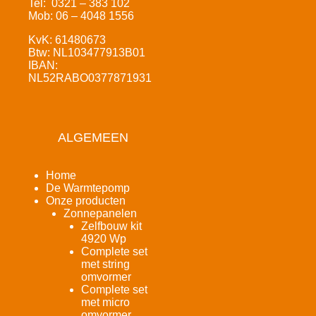
Tel: 0321 – 383 102
Mob: 06 – 4048 1556
KvK: 61480673
Btw: NL103477913B01
IBAN:
NL52RABO0377871931
ALGEMEEN
Home
De Warmtepomp
Onze producten
Zonnepanelen
Zelfbouw kit
4920 Wp
Complete set
met string
omvormer
Complete set
met micro
omvormer