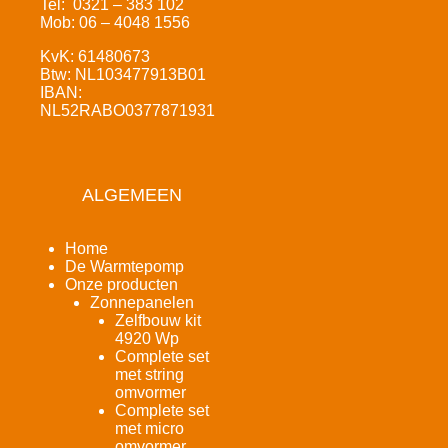
Tel: 0321 – 383 102
Mob: 06 – 4048 1556
KvK: 61480673
Btw: NL103477913B01
IBAN:
NL52RABO0377871931
ALGEMEEN
Home
De Warmtepomp
Onze producten
Zonnepanelen
Zelfbouw kit
4920 Wp
Complete set
met string
omvormer
Complete set
met micro
omvormer