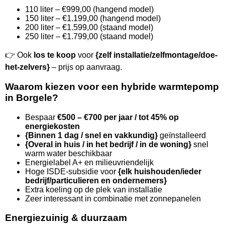
110 liter – €999,00 (hangend model)
150 liter – €1.199,00 (hangend model)
200 liter – €1.599,00 (staand model)
250 liter – €1.799,00 (staand model)
👉 Ook
los te koop
voor
{zelf installatie/zelfmontage/doe-
het-zelvers}
– prijs op aanvraag.
Waarom kiezen voor een hybride warmtepomp
in Borgele?
Bespaar
€500 – €700 per jaar / tot 45% op
energiekosten
{Binnen 1 dag / snel en vakkundig}
geïnstalleerd
{Overal in huis / in het bedrijf / in de woning}
snel
warm water beschikbaar
Energielabel A+ en milieuvriendelijk
Hoge ISDE-subsidie voor
{elk huishouden/ieder
bedrijf/particulieren en ondernemers}
Extra koeling op de plek van installatie
Zeer interessant in combinatie met zonnepanelen
Energiezuinig & duurzaam