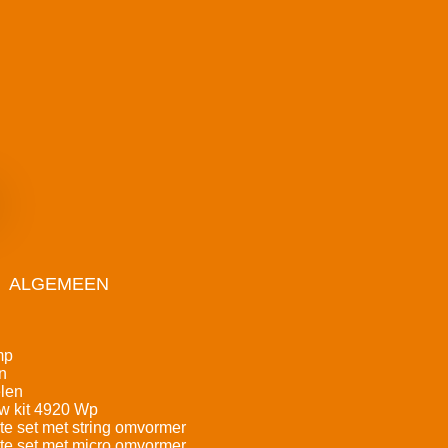
ALGEMEEN
mp
n
len
w kit 4920 Wp
e set met string omvormer
e set met micro omvormer