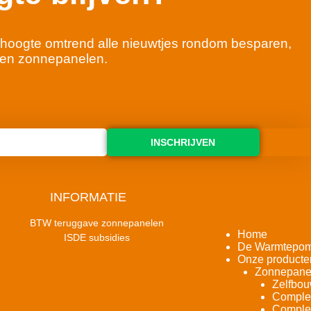
 de hoogte omtrend alle nieuwtjes rondom besparen,
en zonnepanelen.
INSCHRIJVEN
INFORMATIE
BTW teruggave zonnepanelen
Home
ISDE subsidies
De Warmtepo
Onze producte
Zonnepane
Zelfbou
Complet
Complet