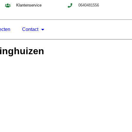
Klantenservice
0640481556
ecten
Contact
dinghuizen