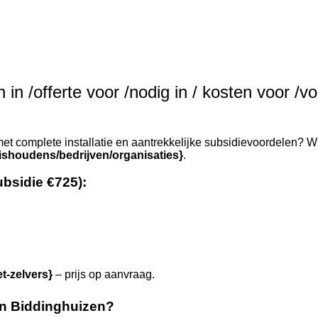
in /offerte voor /nodig in / kosten voor /vo
et complete installatie en aantrekkelijke subsidievoordelen? Wi
ishoudens/bedrijven/organisaties}
.
ubsidie €725):
et-zelvers}
– prijs op aanvraag.
n Biddinghuizen?