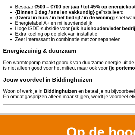
Bespaar
€500 – €700 per jaar / tot 45% op energiekos
{Binnen 1 dag / snel en vakkundig}
geïnstalleerd
{Overal in huis / in het bedrijf / in de woning}
snel war
Energielabel A+ en milieuvriendelijk
Hoge ISDE-subsidie voor
{elk huishouden/ieder bedri
Extra koeling op de plek van installatie
Zeer interessant in combinatie met zonnepanelen
Energiezuinig & duurzaam
Een warmtepomp maakt gebruik van duurzame energie uit de l
is niet alleen goed voor het milieu, maar ook voor
{je portemo
Jouw voordeel in Biddinghuizen
Woon of werk je in
Biddinghuizen
en betaal je nu bijvoorbee
En omdat gasprijzen alleen maar stijgen, wordt je voordeel elk 
Op de hoog