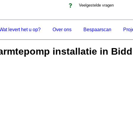
Veelgestelde vragen
Wat levert het u op?
Over ons
Bespaarscan
Proj
rmtepomp installatie in Bid