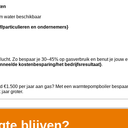
ten
m water beschikbaar
jf/particulieren en ondernemers}
ucht. Zo bespaar je 30–45% op gasverbruik en benut je jouw e
nnee/de kostenbesparing/het bedrijfsresultaat}
.
ld €1.500 per jaar aan gas? Met een warmtepompboiler bespaar j
jaar groter.
te blijven?