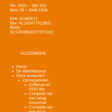
Tel: 0321 – 383 102
Mob: 06 – 4048 1556
KvK: 61480673
Btw: NL103477913B01
IBAN:
NL52RABO0377871931
ALGEMEEN
Home
De Warmtepomp
Onze producten
Zonnepanelen
Zelfbouw kit
4920 Wp
Complete set
met string
omvormer
Complete set
met micro