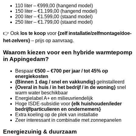
110 liter – €999,00 (hangend model)
150 liter – €1.199,00 (hangend model)
200 liter – €1.599,00 (staand model)
250 liter – €1.799,00 (staand model)
👉 Ook
los te koop
voor
{zelf installatie/zelfmontage/doe-
het-zelvers}
– prijs op aanvraag.
Waarom kiezen voor een hybride warmtepomp
in Appingedam?
Bespaar
€500 – €700 per jaar / tot 45% op
energiekosten
{Binnen 1 dag / snel en vakkundig}
geïnstalleerd
{Overal in huis / in het bedrijf / in de woning}
snel
warm water beschikbaar
Energielabel A+ en milieuvriendelijk
Hoge ISDE-subsidie voor
{elk huishouden/ieder
bedrijf/particulieren en ondernemers}
Extra koeling op de plek van installatie
Zeer interessant in combinatie met zonnepanelen
Energiezuinig & duurzaam