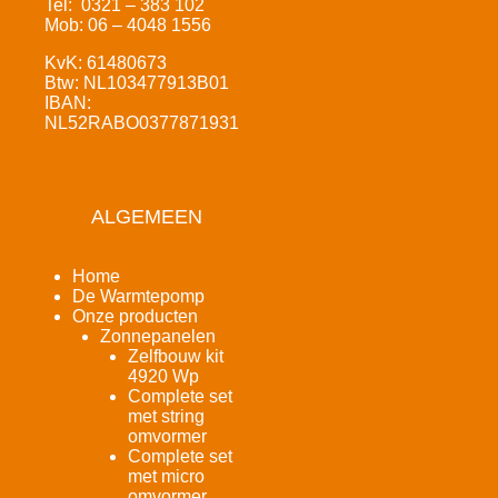
Tel: 0321 – 383 102
Mob: 06 – 4048 1556
KvK: 61480673
Btw: NL103477913B01
IBAN:
NL52RABO0377871931
ALGEMEEN
Home
De Warmtepomp
Onze producten
Zonnepanelen
Zelfbouw kit
4920 Wp
Complete set
met string
omvormer
Complete set
met micro
omvormer