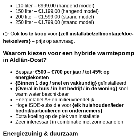
110 liter – €999,00 (hangend model)
150 liter – €1.199,00 (hangend model)
200 liter – €1.599,00 (staand model)
250 liter – €1.799,00 (staand model)
👉 Ook
los te koop
voor
{zelf installatie/zelfmontage/doe-
het-zelvers}
– prijs op aanvraag.
Waarom kiezen voor een hybride warmtepomp
in Aldlân-Oost?
Bespaar
€500 – €700 per jaar / tot 45% op
energiekosten
{Binnen 1 dag / snel en vakkundig}
geïnstalleerd
{Overal in huis / in het bedrijf / in de woning}
snel
warm water beschikbaar
Energielabel A+ en milieuvriendelijk
Hoge ISDE-subsidie voor
{elk huishouden/ieder
bedrijf/particulieren en ondernemers}
Extra koeling op de plek van installatie
Zeer interessant in combinatie met zonnepanelen
Energiezuinig & duurzaam