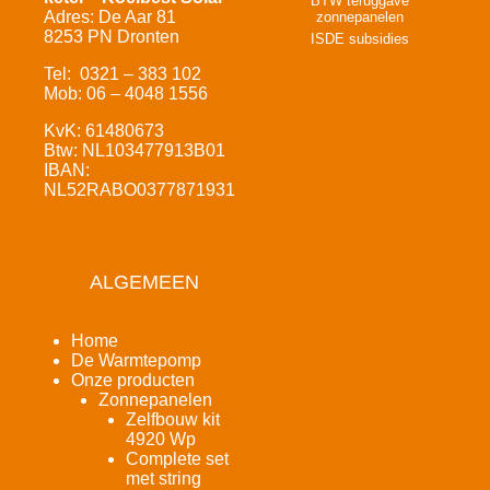
BTW teruggave
Adres: De Aar 81
zonnepanelen
8253 PN Dronten
ISDE subsidies
Tel: 0321 – 383 102
Mob: 06 – 4048 1556
KvK: 61480673
Btw: NL103477913B01
IBAN:
NL52RABO0377871931
ALGEMEEN
Home
De Warmtepomp
Onze producten
Zonnepanelen
Zelfbouw kit
4920 Wp
Complete set
met string