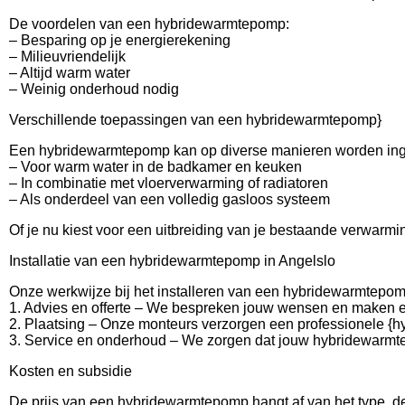
De voordelen van een hybridewarmtepomp:
– Besparing op je energierekening
– Milieuvriendelijk
– Altijd warm water
– Weinig onderhoud nodig
Verschillende toepassingen van een hybridewarmtepomp}
Een hybridewarmtepomp kan op diverse manieren worden ing
– Voor warm water in de badkamer en keuken
– In combinatie met vloerverwarming of radiatoren
– Als onderdeel van een volledig gasloos systeem
Of je nu kiest voor een uitbreiding van je bestaande verwarmi
Installatie van een hybridewarmtepomp in Angelslo
Onze werkwijze bij het installeren van een hybridewarmtepomp
1. Advies en offerte – We bespreken jouw wensen en maken ee
2. Plaatsing – Onze monteurs verzorgen een professionele {h
3. Service en onderhoud – We zorgen dat jouw hybridewarmte
Kosten en subsidie
De prijs van een hybridewarmtepomp hangt af van het type, de 