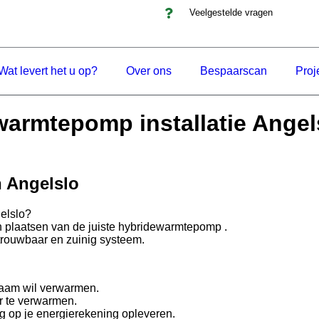
Veelgestelde vragen
Wat levert het u op?
Over ons
Bespaarscan
Proj
armtepomp installatie Angel
n Angelslo
elslo?
n plaatsen van de juiste hybridewarmtepomp .
betrouwbaar en zuinig systeem.
aam wil verwarmen.
er te verwarmen.
ng op je energierekening opleveren.