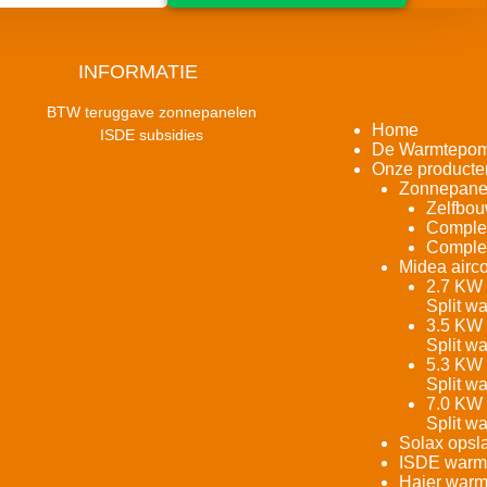
INFORMATIE
BTW teruggave zonnepanelen
Home
ISDE subsidies
De Warmtepo
Onze producte
Zonnepane
Zelfbou
Complet
Complet
Midea airco
2.7 KW 
Split w
3.5 KW 
Split w
5.3 KW 
Split w
7.0 KW 
Split w
Solax opsla
ISDE warm
Haier warm