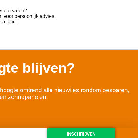
slo ervaren?
voor persoonlijk advies.
allatie .
te blijven?
 de hoogte omtrend alle nieuwtjes rondom besparen,
en zonnepanelen.
INSCHRIJVEN