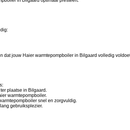
boiler in Bilgaard optimaal presteert.
dig:
gen dat jouw Haier warmtepompboiler in Bilgaard volledig voldoe
s:
er plaatse in Bilgaard.
Haier warmtepompboiler.
 warmtepompboiler snel en zorgvuldig.
lang gebruiksplezier.