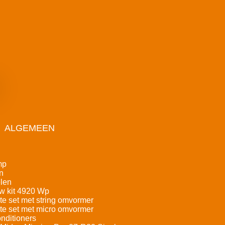
ALGEMEEN
mp
n
len
w kit 4920 Wp
e set met string omvormer
e set met micro omvormer
nditioners