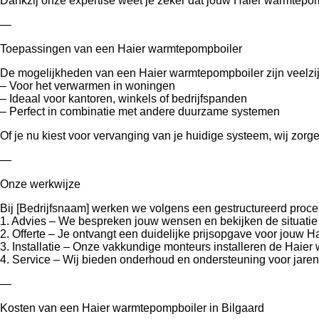
Dankzij onze expertise weet je zeker dat jouw Haier warmtepomp
—
Toepassingen van een Haier warmtepompboiler
De mogelijkheden van een Haier warmtepompboiler zijn veelzij
– Voor het verwarmen in woningen
– Ideaal voor kantoren, winkels of bedrijfspanden
– Perfect in combinatie met andere duurzame systemen
Of je nu kiest voor vervanging van je huidige systeem, wij zor
—
Onze werkwijze
Bij [Bedrijfsnaam] werken we volgens een gestructureerd proce
1. Advies – We bespreken jouw wensen en bekijken de situatie t
2. Offerte – Je ontvangt een duidelijke prijsopgave voor jouw 
3. Installatie – Onze vakkundige monteurs installeren de Haier
4. Service – Wij bieden onderhoud en ondersteuning voor jaren
—
Kosten van een Haier warmtepompboiler in Bilgaard