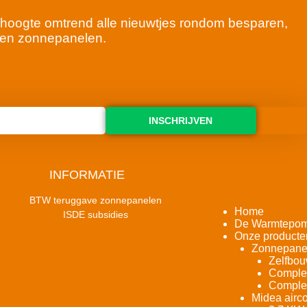
 de hoogte omtrend alle nieuwtjes rondom besparen,
en zonnepanelen.
INSCHRIJVEN
INFORMATIE
BTW teruggave zonnepanelen
Home
ISDE subsidies
De Warmtepo
Onze producte
Zonnepane
Zelfbou
Complet
Complet
Midea airco